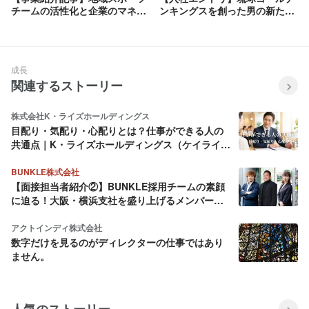
チームの活性化と企業のマネタ
ンキングスを創った男の新たな
イズを同時に実現させる「スポ
挑戦――“情熱”と“泥臭さ”でス
アシ」とは？
ポーツ業界の未来を切り拓く
成長
関連するストーリー
株式会社K・ライズホールディングス
目配り・気配り・心配りとは？仕事ができる人の
共通点｜K・ライズホールディングス（ケイライ
ズ)
BUNKLE株式会社
【面接担当者紹介②】BUNKLE採用チームの素顔
に迫る！大阪・横浜支社を盛り上げるメンバーを
ご紹介
アクトインディ株式会社
数字だけを見るのがディレクターの仕事ではあり
ません。
人気のストーリー