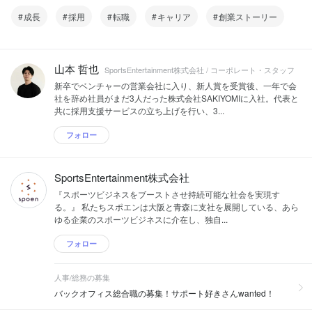
成長
採用
転職
キャリア
創業ストーリー
山本 哲也
SportsEntertainment株式会社 / コーポレート・スタッフ
新卒でベンチャーの営業会社に入り、新人賞を受賞後、一年で会
社を辞め社員がまだ3人だった株式会社SAKIYOMIに入社。代表と
共に採用支援サービスの立ち上げを行い、3...
フォロー
SportsEntertainment株式会社
『スポーツビジネスをブーストさせ持続可能な社会を実現す
る。』 私たちスポエンは大阪と青森に支社を展開している、あら
ゆる企業のスポーツビジネスに介在し、独自...
フォロー
人事/総務の募集
バックオフィス総合職の募集！サポート好きさんwanted！