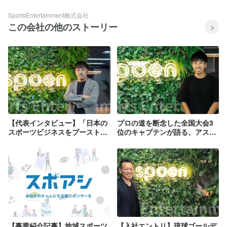
SportsEntertainment株式会社
この会社の他のストーリー
【代表インタビュー】「日本の
プロの道を断念した全国大会3
スポーツビジネスをブーストさ
位のキャプテンが語る、アスリ
せ持続可能な社会を実現す
ートのセカンドキャリアへの想
る。」権力一極集中のスポーツ
いとは
業界にパラダイムシフトを。
【事業紹介記事】地域スポーツ
【入社エントリ】琉球ゴールデ