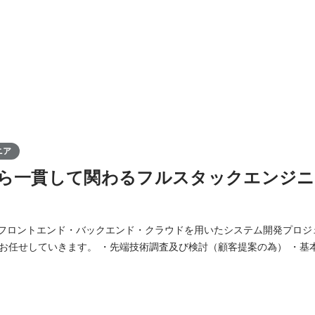
ニア
ら一貫して関わるフルスタックエンジニア
 フロントエンド・バックエンド・クラウドを用いたシステム開発プロジ
術調査及び検討（顧客提案の為） ・基本設計以降の設計業
理（ソースコードレビュー等） ※ご担当いただく業務は志向性に準じます。 ※
プライム案件領域の案件をメインにお