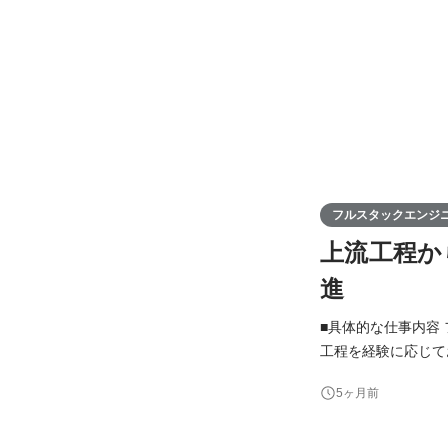
フルスタックエンジ
上流工程か
進
■具体的な仕事内容
工程を経験に応じてお任せしていきます。 ・先端技
務全般 ・実装～テスト ・品質管
5ヶ月前