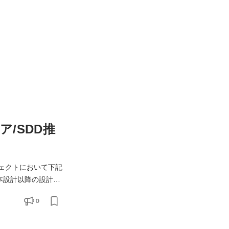
/SDD推
ェクトにおいて下記
0
任せできる方を積極的に採用しております。 【開発スタイルなど】 案