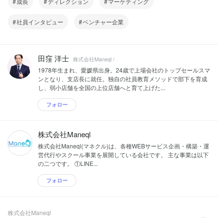
成長
ディレクション
マーケティング
社員インタビュー
ベンチャー企業
田窪 洋士
株式会社Maneql /
1978年生まれ、愛媛県出身。24歳で上場会社のトップセールスマ
ンとなり、支店長に就任。独自の社員教育メソッドで部下を育成
し、弱小店舗を全国の上位店舗へと育て上げた...
フォロー
株式会社Maneql
株式会社Maneql(マネクル)は、各種WEBサービス企画・構築・運
営代行やスクール事業を展開している会社です。 主な事業は以下
の二つです。 ①LINE...
フォロー
株式会社Maneql