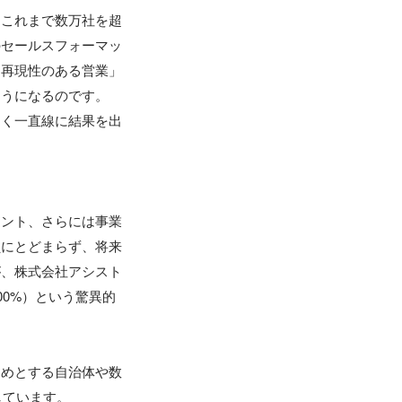
、これまで数万社を超
のセールスフォーマッ
「再現性のある営業」
ようになるのです。
なく一直線に結果を出
メント、さらには事業
員にとどまらず、将来
が、株式会社アシスト
00%）という驚異的
じめとする自治体や数
ています。
