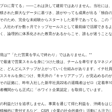
プロに育てる」——これは決して建前ではありません。当社には
積された膨大なデータに基づき、誰がやっても成果が出る「独自
そのため、完全な未経験からスタートした若手であっても、この
、入社わずか数ヶ月でトップセールスとして最前線で活躍できる
く、論理的に体系化された教育があるからこそ、誰もが迷うこと
境は**「ただ営業を学んで終わり」ではありません。**

で最速で営業スキルを身につけた後は、チームを牽引するマネジ
と、どんどんステップが上がっていく仕組みがあります。イチ社
ススキルを身につけ、青天井の『キャリアアップ』が見込めるの
その証拠に、昨年入社した新卒社員22名の退職者はゼロ（定着率1
者機関からも正式に「ホワイト企業認定」を取得しています。

の利益だけを追求しません。事業を通じて得た利益を、沖縄をは
積極的に寄付するなど、CSR（企業の社会的責任）活動にも注力し