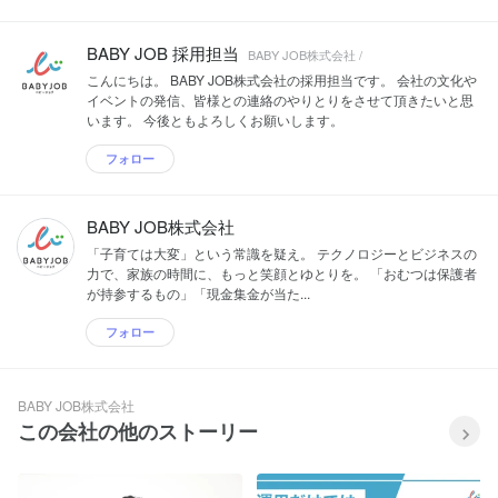
入や習い事など、あらゆるシーンで現金
クリプションサービスの導入園は8,800
を扱うことが多いですが、保育施設での
施設以上に導入されています。 ◆保活サ
少額の集金業務を簡単にする、決済サー
ポート『えんさがそっ♪』 保活をもっと
BABY JOB 採用担当
BABY JOB株式会社 /
ビスをリリースしました。
簡単に！ 保育園・こども園・幼稚園を
こんにちは。 BABY JOB株式会社の採用担当です。 会社の文化や
「地図で探して・くらべて・見学申し込
イベントの発信、皆様との連絡のやりとりをさせて頂きたいと思
み」まで簡単にできる園探しサイトの決
います。 今後ともよろしくお願いします。
定版『えんさがそっ♪」を運営していま
す。 ◆保育施設向けキャッシュレス『誰
フォロー
でも決済』 保育現場のキャッシュレス化
を推進！！ 子育てをしていると物品の購
入や習い事など、あらゆるシーンで現金
を扱うことが多いですが、保育施設での
BABY JOB株式会社
少額の集金業務を簡単にする、決済サー
「子育ては大変」という常識を疑え。 テクノロジーとビジネスの
ビスをリリースしました。
力で、家族の時間に、もっと笑顔とゆとりを。 「おむつは保護者
が持参するもの」「現金集金が当た...
フォロー
BABY JOB株式会社
この会社の他のストーリー