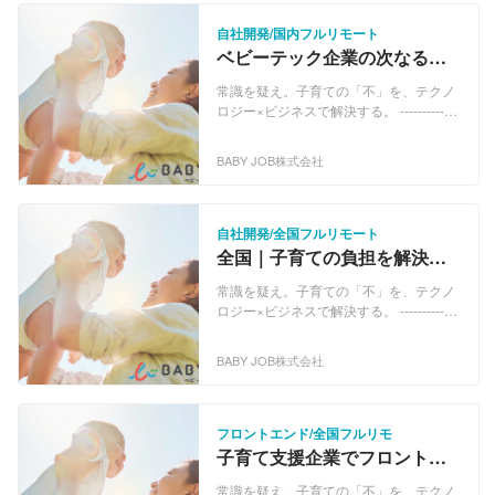
自社開発/国内フルリモート
ベビーテック企業の次なるス
テップを共にするエンジニア
常識を疑え。子育ての「不」を、テクノ
を全国募集！ 自社開発
ロジー×ビジネスで解決する。 -------------
----------------------------- 私たちBABY JOB
は、「すべての人が子育てを楽しいと思
BABY JOB株式会社
える社会の実現」をビジョンに掲げる、
社会課題解決型のベンチャー企業です。
「おむつは保護者が持参するもの」「現
金集金が当たり前」。 保育・子育て業界
自社開発/全国フルリモート
には、昔から変わらないアナログな慣習
全国｜子育ての負担を解決す
が多く残っています。私たちはここにメ
る新規事業開発チームの仲間
スを入れ、子育てDX（デジタルトランス
常識を疑え。子育ての「不」を、テクノ
募集！Webアプリ開発
フォーメーション）によって圧倒的な時
ロジー×ビジネスで解決する。 -------------
間を創出しています。 ▼展開している3
----------------------------- 私たちBABY JOB
つの事業 ◆保育施設おむつ定額サービス
は、「すべての人が子育てを楽しいと思
BABY JOB株式会社
『手ぶら登園』 日本サブスクリプション
える社会の実現」をビジョンに掲げる、
ビジネス大賞グランプリ受賞。 おむつの
社会課題解決型のベンチャー企業です。
名前書きと持参をなくし、保育士と保護
「おむつは保護者が持参するもの」「現
者双方の負担を軽減するサービスです。
金集金が当たり前」。 保育・子育て業界
フロントエンド/全国フルリモ
2019年のサービス開始以来急成長し、現
には、昔から変わらないアナログな慣習
子育て支援企業でフロントエ
在『手ぶら登園』を含む、おむつサブス
が多く残っています。私たちはここにメ
ンドエンジニア全国募集！ 魅
クリプションサービスの導入園は8,800
スを入れ、子育てDX（デジタルトランス
常識を疑え。子育ての「不」を、テクノ