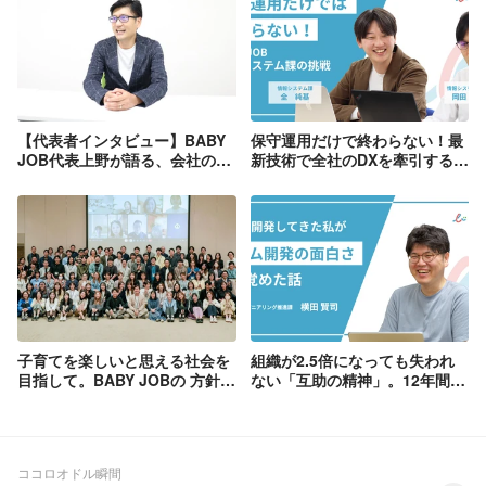
【代表者インタビュー】BABY
保守運用だけで終わらない！最
JOB代表上野が語る、会社の魅
新技術で全社のDXを牽引する、
力と、その原点。
BABY JOB情報システム課の挑
戦
子育てを楽しいと思える社会を
組織が2.5倍になっても失われ
目指して。BABY JOBの 方針共
ない「互助の精神」。12年間一
有会
人で開発してきた私が、チーム
開発の面白さに目覚めた話
ココロオドル瞬間