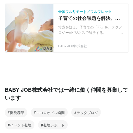
定版『えんさがそっ♪」を運営していま
名前書きと持参をなくし、保育士と保護
「おむつは保護者が持参するもの」「現
す。 ◆保育施設向けキャッシュレス『誰
者双方の負担を軽減するサービスです。
金集金が当たり前」。 保育・子育て業界
全国フルリモート／フルフレック
でも決済』 保育現場のキャッシュレス化
2019年のサービス開始以来急成長し、現
には、昔から変わらないアナログな慣習
子育ての社会課題を解決、自
を推進！！ 子育てをしていると物品の購
在『手ぶら登園』を含む、おむつサブス
が多く残っています。私たちはここにメ
社サービスのクラウドインフ
入や習い事など、あらゆるシーンで現金
クリプションサービスの導入園は8,800
スを入れ、子育てDX（デジタルトランス
常識を疑え。子育ての「不」を、テクノ
ラエンジニア全国募集！
を扱うことが多いですが、保育施設での
施設以上に導入されています。 ◆保活サ
フォーメーション）によって圧倒的な時
ロジー×ビジネスで解決する。 -------------
少額の集金業務を簡単にする、決済サー
ポート『えんさがそっ♪』 保活をもっと
間を創出しています。 ▼展開している3
----------------------------- 私たちBABY JOB
ビスをリリースしました。
簡単に！ 保育園・こども園・幼稚園を
つの事業 ◆保育施設おむつ定額サービス
は、「すべての人が子育てを楽しいと思
BABY JOB株式会社
「地図で探して・くらべて・見学申し込
『手ぶら登園』 日本サブスクリプション
える社会の実現」をビジョンに掲げる、
み」まで簡単にできる園探しサイトの決
ビジネス大賞グランプリ受賞。 おむつの
社会課題解決型のベンチャー企業です。
定版『えんさがそっ♪」を運営していま
名前書きと持参をなくし、保育士と保護
「おむつは保護者が持参するもの」「現
す。 ◆保育施設向けキャッシュレス『誰
者双方の負担を軽減するサービスです。
金集金が当たり前」。 保育・子育て業界
でも決済』 保育現場のキャッシュレス化
2019年のサービス開始以来急成長し、現
には、昔から変わらないアナログな慣習
を推進！！ 子育てをしていると物品の購
在『手ぶら登園』を含む、おむつサブス
が多く残っています。私たちはここにメ
入や習い事など、あらゆるシーンで現金
クリプションサービスの導入園は8,800
スを入れ、子育てDX（デジタルトランス
を扱うことが多いですが、保育施設での
施設以上に導入されています。 ◆保活サ
フォーメーション）によって圧倒的な時
BABY JOB株式会社では一緒に働く仲間を募集して
少額の集金業務を簡単にする、決済サー
ポート『えんさがそっ♪』 保活をもっと
間を創出しています。 ▼展開している3
ビスをリリースしました。
簡単に！ 保育園・こども園・幼稚園を
います
つの事業 ◆保育施設おむつ定額サービス
「地図で探して・くらべて・見学申し込
『手ぶら登園』 日本サブスクリプション
み」まで簡単にできる園探しサイトの決
ビジネス大賞グランプリ受賞。 おむつの
定版『えんさがそっ♪」を運営していま
開発秘話
ココロオドル瞬間
名前書きと持参をなくし、保育士と保護
テックブログ
す。 ◆保育施設向けキャッシュレス『誰
者双方の負担を軽減するサービスです。
でも決済』 保育現場のキャッシュレス化
2019年のサービス開始以来急成長し、現
イベント登壇
登壇レポート
を推進！！ 子育てをしていると物品の購
在『手ぶら登園』を含む、おむつサブス