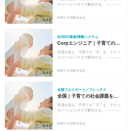
力的なユーザー体験を
施設以上に導入されています。 ◆保活サ
フォーメーション）によって圧倒的な時
ロジー×ビジネスで解決する。 -------------
ポート『えんさがそっ♪』 保活をもっと
間を創出しています。 ▼展開している3
----------------------------- 私たちBABY JOB
簡単に！ 保育園・こども園・幼稚園を
つの事業 ◆保育施設おむつ定額サービス
は、「すべての人が子育てを楽しいと思
BABY JOB株式会社
「地図で探して・くらべて・見学申し込
『手ぶら登園』 日本サブスクリプション
える社会の実現」をビジョンに掲げる、
み」まで簡単にできる園探しサイトの決
ビジネス大賞グランプリ受賞。 おむつの
社会課題解決型のベンチャー企業です。
定版『えんさがそっ♪」を運営していま
名前書きと持参をなくし、保育士と保護
「おむつは保護者が持参するもの」「現
す。 ◆保育施設向けキャッシュレス『誰
者双方の負担を軽減するサービスです。
金集金が当たり前」。 保育・子育て業界
社内DX推進/情報システム
でも決済』 保育現場のキャッシュレス化
2019年のサービス開始以来急成長し、現
には、昔から変わらないアナログな慣習
Corpエンジニア｜子育ての課
を推進！！ 子育てをしていると物品の購
在『手ぶら登園』を含む、おむつサブス
が多く残っています。私たちはここにメ
題解決企業でIT統制やAI活用
入や習い事など、あらゆるシーンで現金
クリプションサービスの導入園は8,800
スを入れ、子育てDX（デジタルトランス
常識を疑え。子育ての「不」を、テクノ
を促進｜DX
を扱うことが多いですが、保育施設での
施設以上に導入されています。 ◆保活サ
フォーメーション）によって圧倒的な時
ロジー×ビジネスで解決する。 -------------
少額の集金業務を簡単にする、決済サー
ポート『えんさがそっ♪』 保活をもっと
間を創出しています。 ▼展開している3
----------------------------- 私たちBABY JOB
ビスをリリースしました。
簡単に！ 保育園・こども園・幼稚園を
つの事業 ◆保育施設おむつ定額サービス
は、「すべての人が子育てを楽しいと思
BABY JOB株式会社
「地図で探して・くらべて・見学申し込
『手ぶら登園』 日本サブスクリプション
える社会の実現」をビジョンに掲げる、
み」まで簡単にできる園探しサイトの決
ビジネス大賞グランプリ受賞。 おむつの
社会課題解決型のベンチャー企業です。
定版『えんさがそっ♪」を運営していま
名前書きと持参をなくし、保育士と保護
「おむつは保護者が持参するもの」「現
す。 ◆保育施設向けキャッシュレス『誰
者双方の負担を軽減するサービスです。
金集金が当たり前」。 保育・子育て業界
全国フルリモート／フレックス
でも決済』 保育現場のキャッシュレス化
2019年のサービス開始以来急成長し、現
には、昔から変わらないアナログな慣習
全国｜子育ての社会課題を解
を推進！！ 子育てをしていると物品の購
在『手ぶら登園』を含む、おむつサブス
が多く残っています。私たちはここにメ
決、自社プロダクト専任UI/UX
入や習い事など、あらゆるシーンで現金
クリプションサービスの導入園は8,800
スを入れ、子育てDX（デジタルトランス
常識を疑え。子育ての「不」を、テクノ
デザイナー募集！
を扱うことが多いですが、保育施設での
施設以上に導入されています。 ◆保活サ
フォーメーション）によって圧倒的な時
ロジー×ビジネスで解決する。 -------------
少額の集金業務を簡単にする、決済サー
ポート『えんさがそっ♪』 保活をもっと
間を創出しています。 ▼展開している3
----------------------------- 私たちBABY JOB
ビスをリリースしました。
簡単に！ 保育園・こども園・幼稚園を
つの事業 ◆保育施設おむつ定額サービス
は、「すべての人が子育てを楽しいと思
BABY JOB株式会社
「地図で探して・くらべて・見学申し込
『手ぶら登園』 日本サブスクリプション
える社会の実現」をビジョンに掲げる、
み」まで簡単にできる園探しサイトの決
ビジネス大賞グランプリ受賞。 おむつの
社会課題解決型のベンチャー企業です。