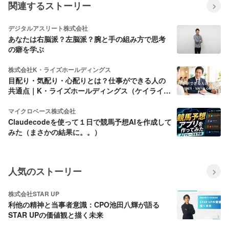
関連するストーリー
デジタルアスリート株式会社
あなたは右脳派？左脳派？腕と手の組み方で思考
の癖を学ぶ
株式会社K・ライズホールディングス
目配り・気配り・心配りとは？仕事ができる人の
共通点｜K・ライズホールディングス（ケイライ
ズ)
マイクロベース株式会社
Claudecodeを使って１日で競馬予想AIを作成して
みた（まさかの結果に。。）
人気のストーリー
株式会社STAR UP
利他の精神と当事者意識：CPO池田八輝が語る
STAR UPの価値観と描く未来