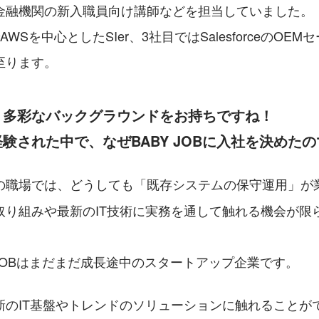
金融機関の新入職員向け講師などを担当していました。
WSを中心としたSIer、3社目ではSalesforceのOE
至ります。
、多彩なバックグラウンドをお持ちですね！
験された中で、なぜBABY JOBに入社を決めた
の職場では、どうしても「既存システムの保守運用」が
取り組みや最新のIT技術に実務を通して触れる機会が限
 JOBはまだまだ成長途中のスタートアップ企業です。
新のIT基盤やトレンドのソリューションに触れることが