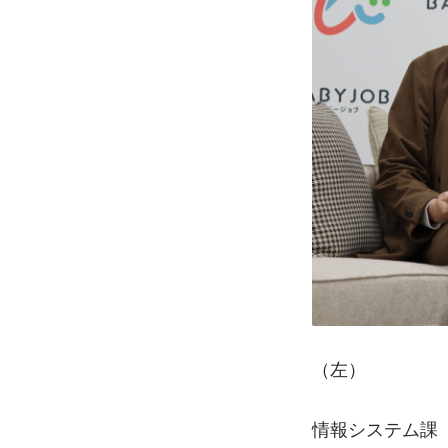
（左）    　
情報システム課