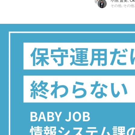
小池 直美, Oka
その他, その
小池 直美
BABY JOB株式会社 / その他