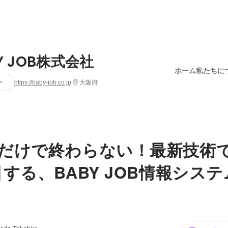
Y JOB株式会社
ホーム
私たちに
ー
https://baby-job.co.jp
大阪府
だけで終わらない！最新技術
引する、BABY JOB情報シス