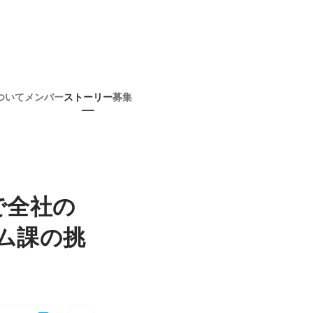
ついて
メンバー
ストーリー
募集
で全社の
テム課の挑