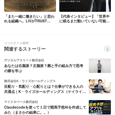
「また一緒に働きたい」と思わ
【代表インタビュー】「世界中
れる組織へ。LIVがTRUST
に眠るまだ動いていない可能性
STANDARDを策定した理由
を動かす」──LIVが挑む、その
先の未来とは
ココロオドル瞬間
関連するストーリー
デジタルアスリート株式会社
あなたは右脳派？左脳派？腕と手の組み方で思考
の癖を学ぶ
株式会社K・ライズホールディングス
目配り・気配り・心配りとは？仕事ができる人の
共通点｜K・ライズホールディングス（ケイライ
ズ)
マイクロベース株式会社
Claudecodeを使って１日で競馬予想AIを作成して
みた（まさかの結果に。。）