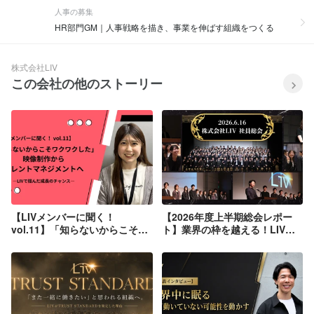
人事の募集
HR部門GM｜人事戦略を描き、事業を伸ばす組織をつくる
株式会社LIV
この会社の他のストーリー
【LIVメンバーに聞く！
【2026年度上半期総会レポー
vol.11】「知らないからこそワ
ト】業界の枠を越える！LIVが
クワクした」映像制作からタレ
描く未来への挑戦。「次の1
ントマネジメントへ ―LIVで掴
年、私たちはどこへ向かうの
んだ成長のチャンス―
か？」