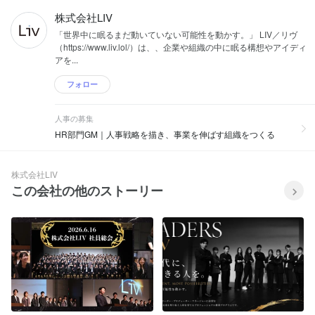
株式会社LIV
「世界中に眠るまだ動いていない可能性を動かす。」 LIV／リヴ
（https://www.liv.lol/）は、、企業や組織の中に眠る構想やアイディ
アを...
フォロー
人事の募集
HR部門GM｜人事戦略を描き、事業を伸ばす組織をつくる
株式会社LIV
この会社の他のストーリー