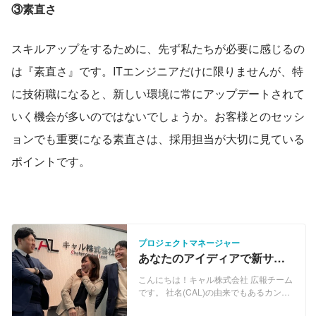
③素直さ
スキルアップをするために、先ず私たちが必要に感じるの
は『素直さ』です。ITエンジニアだけに限りませんが、特
に技術職になると、新しい環境に常にアップデートされて
いく機会が多いのではないでしょうか。お客様とのセッシ
ョンでも重要になる素直さは、採用担当が大切に見ている
ポイントです。
プロジェクトマネージャー
あなたのアイディアで新サー
ビス、新事業を一緒に創りま
こんにちは！キャル株式会社 広報チーム
せんか？
です。 社名(CAL)の由来でもあるカンパ
ニーコンセプト「Challenge And Lead」