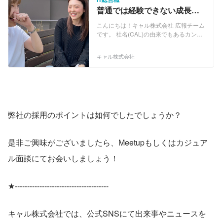
Webアプリケーション開発 ・ECサイト
普通では経験できない成長の
構築 ・営業支援システム ・Web販売管
場で、あなたが活躍できるフ
理システム ・モバイルコンテンツ配信シ
こんにちは！キャル株式会社 広報チーム
ィールドを見つけます！
ステム ・電力、ガス、銀行、自治体向け
です。 社名(CAL)の由来でもあるカンパ
システム ・サーバー・ネットワーク構築
ニーコンセプト「Challenge And Lead」
・クラウド環境構築 ・RPA開発 ・ヘル
には、常に“挑戦”し業界をリードしてい
キャル株式会社
プデスク、カスタマーサポート などな
くとの想いを込め掲げました。 官公庁を
ど
中心とした受託開発をはじめ、民間企業
においても3000社以上と幅広い技術フィ
ールドで、ご支援を続けております。 ・
Webアプリケーション開発 ・ECサイト
構築 ・営業支援システム ・Web販売管
弊社の採用のポイントは如何でしたでしょうか？
理システム ・モバイルコンテンツ配信シ
ステム ・電力、ガス、銀行、自治体向け
システム ・サーバー・ネットワーク構築
・クラウド環境構築 ・RPA開発 ・ヘル
是非ご興味がございましたら、Meetupもしくはカジュア
プデスク、カスタマーサポート などな
ル面談にてお会いしましょう！
ど
★--------------------------------------
キャル株式会社では、公式SNSにて出来事やニュースを