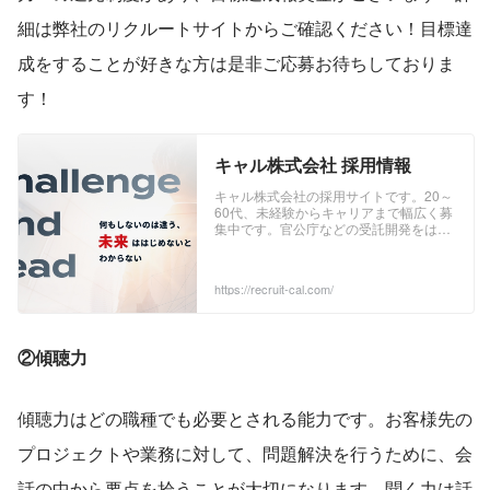
細は弊社のリクルートサイトからご確認ください！目標達
成をすることが好きな方は是非ご応募お待ちしておりま
す！
キャル株式会社 採用情報
キャル株式会社の採用サイトです。20～
60代、未経験からキャリアまで幅広く募
集中です。官公庁などの受託開発をはじ
め、幅広い技術フィールドで支援を続
け、これからも挑戦し、業界をリードし
ていきます。
https://recruit-cal.com/
②傾聴力
傾聴力はどの職種でも必要とされる能力です。お客様先の
プロジェクトや業務に対して、問題解決を行うために、会
話の中から要点を拾うことが大切になります。聞く力は話