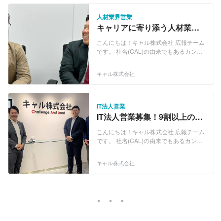
人材業界営業
キャリアに寄り添う人材業界
営業WANTED！成果に応じた
こんにちは！キャル株式会社 広報チーム
評価が魅力です！
です。 社名(CAL)の由来でもあるカンパ
ニーコンセプト「Challenge And Lead」
には、常に“挑戦”し業界をリードしてい
キャル株式会社
くとの想いを込め掲げました。 官公庁を
中心とした受託開発をはじめ、民間企業
においても3000社以上と幅広い技術フィ
ールドで、ご支援を続けております。 ・
IT法人営業
Webアプリケーション開発 ・ECサイト
IT法人営業募集！9割以上の先
構築 ・営業支援システム ・Web販売管
輩が他業種から転身。全力で
理システム ・モバイルコンテンツ配信シ
こんにちは！キャル株式会社 広報チーム
サポートします！
ステム ・電力、ガス、銀行、自治体向け
です。 社名(CAL)の由来でもあるカンパ
システム ・サーバー・ネットワーク構築
ニーコンセプト「Challenge And Lead」
・クラウド環境構築 ・RPA開発 ・ヘル
には、常に“挑戦”し業界をリードしてい
キャル株式会社
プデスク、カスタマーサポート などな
くとの想いを込め掲げました。 官公庁を
ど
中心とした受託開発をはじめ、民間企業
においても3000社以上と幅広い技術フィ
ールドで、ご支援を続けております。 ・
Webアプリケーション開発 ・ECサイト
構築 ・営業支援システム ・Web販売管
理システム ・モバイルコンテンツ配信シ