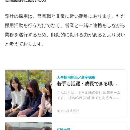
弊社の採用は、営業職と非常に近い距離にあります。ただ
採用活動を行うだけでなく、営業と一緒に連携をしながら
業務を遂行するため、能動的に動ける力があるとより良い
と考えております。
人事採用担当／新卒採用
若手も活躍・成長できる職
場！人事／新卒採用担当
こんにちは！キャル株式会社 広報チーム
WANTED！
です。 社名(CAL)の由来でもあるカンパ
ニーコンセプト「Challenge And Lead」
には、常に“挑戦”し業界をリードしてい
キャル株式会社
くとの想いを込め掲げました。 官公庁を
中心とした受託開発をはじめ、民間企業
においても3000社以上と幅広い技術フィ
ールドで、ご支援を続けております。 ・
IT総合職