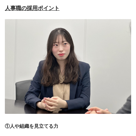
ステム ・電力、ガス、銀行、自治体向け
人事職の採用ポイント
システム ・サーバー・ネットワーク構築
・クラウド環境構築 ・RPA開発 ・ヘル
プデスク、カスタマーサポート などな
ど
①人や組織を見立てる力