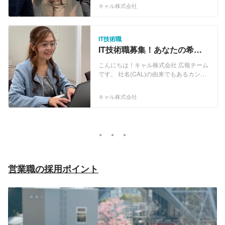
には、常に“挑戦”し業界をリードしてい
キャル株式会社
くとの想いを込め掲げました。 官公庁を
中心とした受託開発をはじめ、民間企業
においても3000社以上と幅広い技術フィ
ールドで、ご支援を続けております。 ・
IT技術職
Webアプリケーション開発 ・ECサイト
IT技術職募集！あなたの希望
構築 ・営業支援システム ・Web販売管
をキャルが叶えます！
理システム ・モバイルコンテンツ配信シ
こんにちは！キャル株式会社 広報チーム
ステム ・電力、ガス、銀行、自治体向け
です。 社名(CAL)の由来でもあるカンパ
システム ・サーバー・ネットワーク構築
ニーコンセプト「Challenge And Lead」
・クラウド環境構築 ・RPA開発 ・ヘル
には、常に“挑戦”し業界をリードしてい
キャル株式会社
プデスク、カスタマーサポート などな
くとの想いを込め掲げました。 官公庁を
ど
中心とした受託開発をはじめ、民間企業
においても3000社以上と幅広い技術フィ
ールドで、ご支援を続けております。 ・
Webアプリケーション開発 ・ECサイト
構築 ・営業支援システム ・Web販売管
理システム ・モバイルコンテンツ配信シ
ステム ・電力、ガス、銀行、自治体向け
営業職の採用
ポイント
システム ・サーバー・ネットワーク構築
・クラウド環境構築 ・RPA開発 ・ヘル
プデスク、カスタマーサポート などな
ど