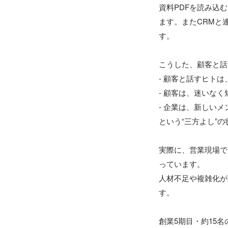
資料PDFを読み込
ます。またCRMと
す。

こうした、顧客と話
- 顧客と話すヒト
- 顧客は、迷いな
- 企業は、新しい
という“三方よし”の
実際に、営業現場で
っています。

人材不足や複雑化が
す。

創業5期目・約15