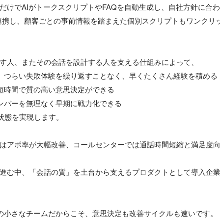
むだけでAIがトークスクリプトやFAQを自動生成し、自社方針に合
連携し、顧客ごとの事前情報を踏まえた個別スクリプトもワンクリ
す人、またその会話を設計する人を支える仕組みによって、

は、つらい失敗体験を繰り返すことなく、早くたくさん経験を積める

く短時間で質の高い意思決定ができる

メンバーを無理なく早期に戦力化できる

状態を実現します。

はアポ率が大幅改善、コールセンターでは通話時間短縮と満足度
進む中、「会話の質」を土台から支えるプロダクトとして導入企
名の小さなチームだからこそ、意思決定も改善サイクルも速いです。
