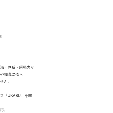
面


知識・判断・瞬発力が
験や知識に依ら
せん。

『UKABU』を開
応。
