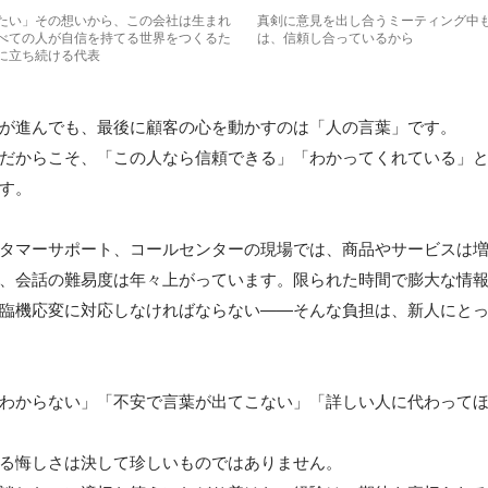
たい」その想いから、この会社は生まれ
真剣に意見を出し合うミーティング中
べての人が自信を持てる世界をつくるた
は、信頼し合っているから
に立ち続ける代表
が進んでも、最後に顧客の心を動かすのは「人の言葉」です。

だからこそ、「この人なら信頼できる」「わかってくれている」
す。

タマーサポート、コールセンターの現場では、商品やサービスは
、会話の難易度は年々上がっています。限られた時間で膨大な情
臨機応変に対応しなければならない——そんな負担は、新人にと
わからない」「不安で言葉が出てこない」「詳しい人に代わって
る悔しさは決して珍しいものではありません。
