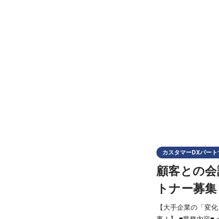
カスタマーDXパート
顧客との会
トナー募集
【大手企業の「変化
事！】 ■業務内容■ カスタマーDXパートナーは、大きく２つの役割を担っています。 【顧客のUKABUを活用し