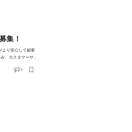
募集！
がより安心して顧客
ているわけではありま
5
Sの関わり方ができ