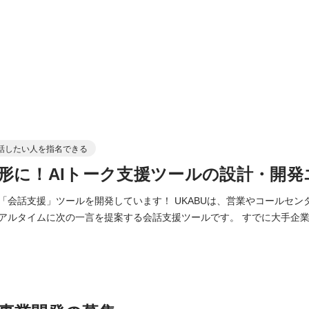
話したい人を指名できる
形に！AIトーク支援ツールの設計・開発
の「会話支援」ツールを開発しています！ UKABUは、営業やコールセ
リアルタイムに次の一言を提案する会話支援ツールです。 すでに大手企業
 今回募集するのは、顧客と直接話しながら、要件定義や上流設計
ジニア。 これまでの経験を活かしつつ、自社プロダクトを成長させる