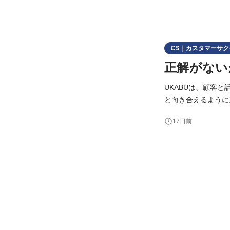
CS｜カスタマーサク
正解がない
UKABUは、顧客
と向き合えるように支援することを大切
セスが担う役割も少
17日前
せんが、その分、顧
るフ