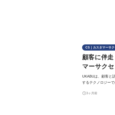
CS｜カスタマーサク
顧客に伴走
マーサクセ
UKABUは、顧客
するテクノロジーで
野に入れて、大手企業を中心に展開をし
3ヶ月前
まった顧客と、UK
容の設計・設定をす