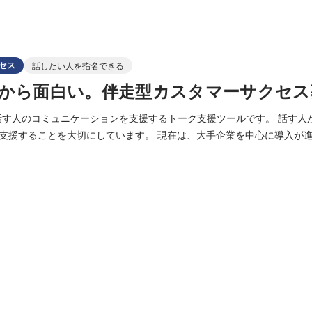
セス
話したい人を指名できる
から面白い。伴走型カスタマーサクセス
と話す人のコミュニケーションを支援するトーク支援ツールです。 話す人
にしています。 現在は、大手企業を中心に導入が進み、カスタマーサク
しずつ広がってきました。 まだプロダクトや業務が完全に固まりきっ
客の声を直接受け取りながら、一緒に使い方をつくっていく。 そんなC