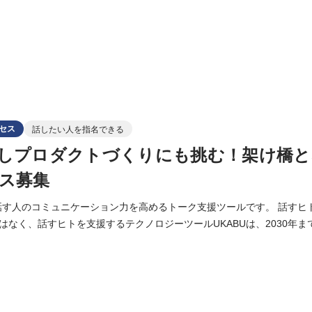
セス
話したい人を指名できる
しプロダクトづくりにも挑む！架け橋
ス募集
と話す人のコミュニケーション力を高めるトーク支援ツールです。 話すヒ
はなく、話すヒトを支援するテクノロジーツールUKABUは、2030年
ているSaaSです。 募集するカスタマーサクセスは、UKABUの導入が決
ABUを使ってどのような顧客課題を解決していくかを描き、それに沿っ