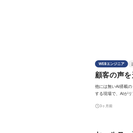
WEBエンジニア
顧客の声を
他には無いAI搭載
する現場で、AIが
導入され、導入効果を実感いただいています。
3ヶ月前
にも関わりたいエン
適で