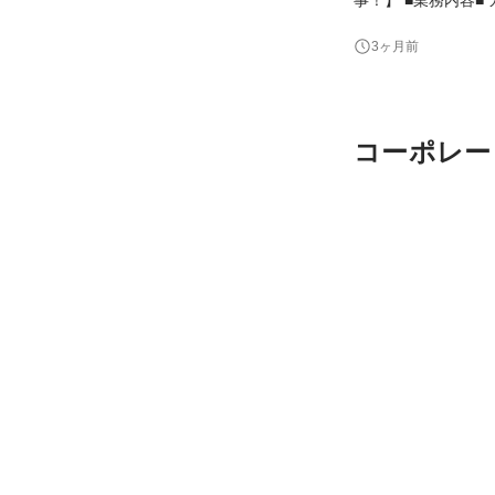
た成果に向けて伴走
3ヶ月前
を進める】 顧客とUKABUの架け橋
るトーク支
コーポレー