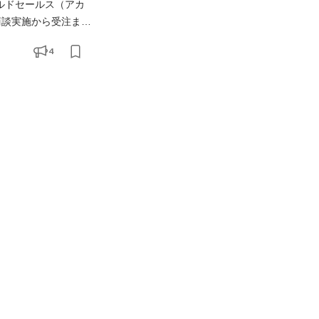
4
ームへフィードバックしていくことで、売上につながる機能開発を自ら進めていくことも、お願いします！ 具