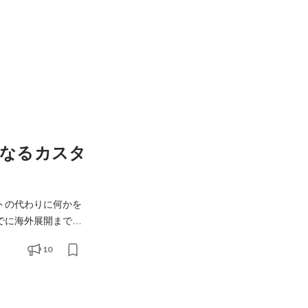
となるカスタ
トの代わりに何かを
までに海外展開まで視
10
た使い方やトーク内