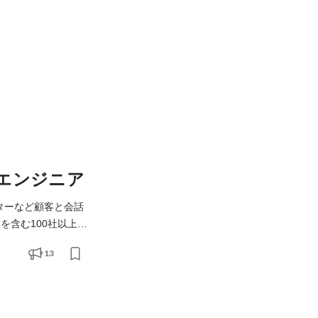
エンジニア
ンターなど顧客と会話
を含む100社以上で
13
環境で働きたい方に最