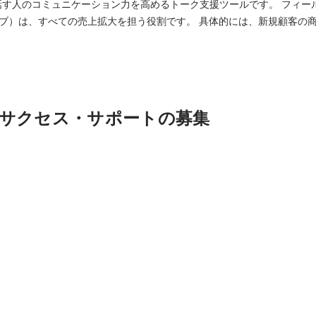
人のコミュニケーション力を高めるトーク支援ツールです。 フィールドセールス（アカ
ての売上拡大を担う役割です。 具体的には、新規顧客の商談実施から受注まで
セルも担当します。 また、顧客からもらった機能要望をプロダクト開発チ
サクセス・サポートの募集