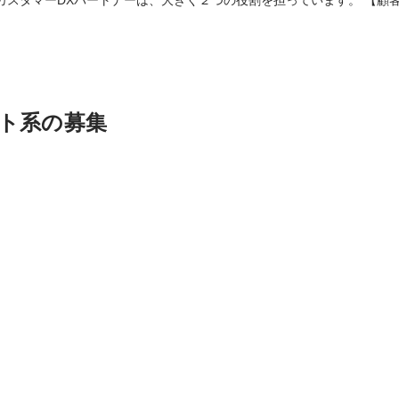
する】 【顧客要望をUKABU開発チームに連携し、顧客課題解決につな
となる、重要な役割です。 UKABUは、大手企業の「顧客との会話」を支援す
ト系の募集