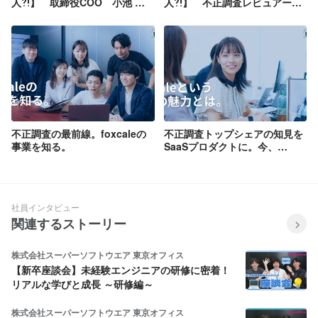
人⁈】 取締役COO 小池 赳
人⁈】 不正調査レビュアー
司
西川 順子
不正調査の最前線。foxcaleの
不正調査トップシェアの知見を
事業を知る。
SaaSプロダクトに。今、
foxcaleで働く魅力
社員インタビュー
関連するストーリー
株式会社スーパーソフトウエア 東京オフィス
【新卒座談会】未経験エンジニアの研修に密着！
リアルな学びと成長 ～研修編～
株式会社スーパーソフトウエア 東京オフィス