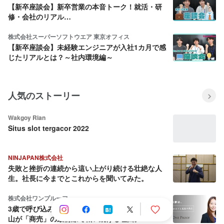
【新卒座談会】新卒営業の本音トーク！就活・研
修・会社のリアル…
株式会社スーパーソフトウエア 東京オフィス
【新卒座談会】未経験エンジニアが入社1カ月で感
じたリアルとは？～社内環境編～
人気のストーリー
Wakgoy Rian
Situs slot tergacor 2022
NINJAPAN株式会社
失敗と挫折の連続から這い上がり続ける壮絶な人
生。社長に今までとこれからを聞いてみた。
株式会社ワンプルーフ
3歳で呼び込み、18歳でEC開設。女性経営者・平
山が「商売」の最前線で戦い続ける理由。