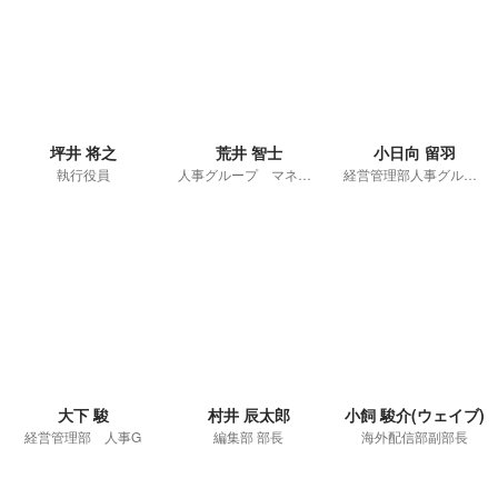
坪井 将之
荒井 智士
小日向 留羽
執行役員
人事グループ マネジャー
経営管理部人事グループ
大下 駿
村井 辰太郎
小飼 駿介(ウェイブ)
経営管理部 人事G
編集部 部長
海外配信部副部長