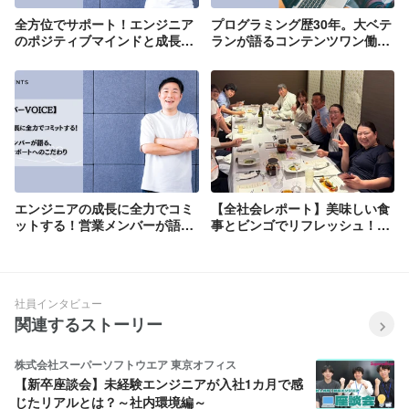
全方位でサポート！エンジニア
プログラミング歴30年。大ベテ
のポジティブマインドと成長を
ランが語るコンテンツワン働き
支える、コンテンツワン営業の
やすさと、若手エンジニアへの
強さ
アドバイス
エンジニアの成長に全力でコミ
【全社会レポート】美味しい食
ットする！営業メンバーが語
事とビンゴでリフレッシュ！チ
る、エンジニアサポートへのこ
ームの結束、再確認
だわり
社員インタビュー
関連するストーリー
株式会社スーパーソフトウエア 東京オフィス
【新卒座談会】未経験エンジニアが入社1カ月で感
じたリアルとは？～社内環境編～