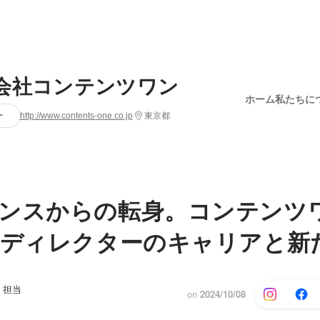
会社コンテンツワン
ホーム
私たちに
ー
http://www.contents-one.co.jp
東京都
ンスからの転身。コンテンツ
bディレクターのキャリアと新
 担当
on
2024/10/08