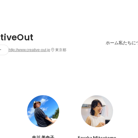
tiveOut
ホーム
私たちに
ー
http://www.creative-out.jp
東京都
赤川 美奈子
Sayaka Mitsutome