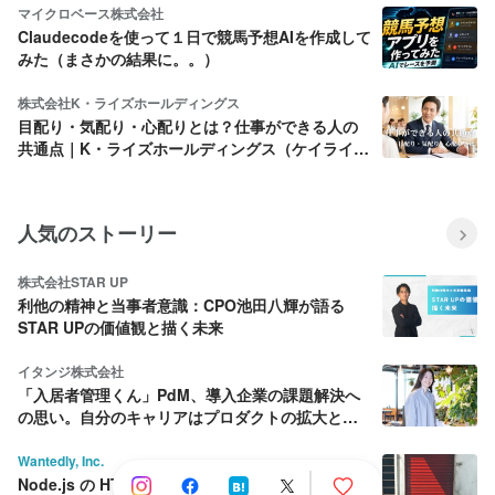
マイクロベース株式会社
Claudecodeを使って１日で競馬予想AIを作成して
みた（まさかの結果に。。）
株式会社K・ライズホールディングス
目配り・気配り・心配りとは？仕事ができる人の
共通点｜K・ライズホールディングス（ケイライ
ズ)
人気のストーリー
株式会社STAR UP
利他の精神と当事者意識：CPO池田八輝が語る
STAR UPの価値観と描く未来
イタンジ株式会社
「入居者管理くん」PdM、導入企業の課題解決へ
の思い。自分のキャリアはプロダクトの拡大と共
に育む。
Wantedly, Inc.
Node.js の HTTP server を優雅にシャットダウン