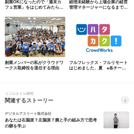
副業OKになったので「週末カ
経理未経験から上場企業の経営
フェ営業」をはじめてみたら、
管理マネージャーになるまでに
無関係どころかものすごく役に
役に立った本のまとめ
立った話
創業メンバーの私がクラウドワ
フルフレックス・フルリモート
ークス取締役を退任する理由
はじめました、夏 ※各チーム
の運用ルールも公開！
ココロオドル瞬間
関連するストーリー
デジタルアスリート株式会社
あなたは右脳派？左脳派？腕と手の組み方で思考
の癖を学ぶ