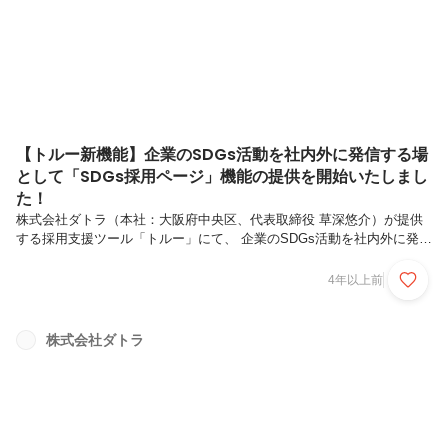
ください！◇HR EXPO東京5月11日～13日＠東京ビッグサ...
【トルー新機能】企業のSDGs活動を社内外に発信する場
として「SDGs採用ページ」機能の提供を開始いたしまし
た！
株式会社ダトラ（本社：大阪府中央区、代表取締役 草深悠介）が提供
する採用支援ツール「トルー」にて、 企業のSDGs活動を社内外に発信
する場「SDGs採用ページ」機能の提供を開始いたしましたのでお知ら
せいたします。◇SDGs採用とは？採用力強化・離職率低減を実現する
4年以上前
手法こそ「SDGs採用」です。SDGsに対する意識の高まりから、特に
「優秀層」「若年層」の採用難な人材ほど企業選びの際にSDGsの取り
組みを重視する傾向にあります。また、SDGsの取り組みを行っていた
株式会社ダトラ
としても社内への情報発信が不十分で従業員に伝わっていないケースも
あります。トルーでは企業のSDGs活動を社内外に発信する場として
「...