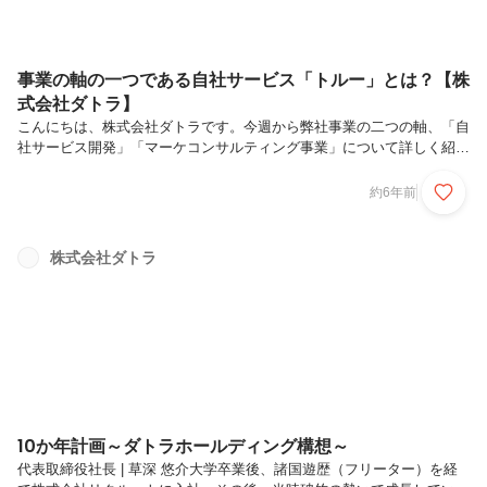
事業の軸の一つである自社サービス「トルー」とは？【株
式会社ダトラ】
こんにちは、株式会社ダトラです。今週から弊社事業の二つの軸、「自
社サービス開発」「マーケコンサルティング事業」について詳しく紹介
していきます！今回紹介するのは自社サービスの一つである採用サイト
CMS、「トルー」。数ある採用サイト制作サービスの中で、選ばれる
約6年前
理由とは何なのか？弊社マーケ・営業として入社した時にどんな業務に
携わることになるのか？徹底解説いたします！目次１．トルーとは？
２．具体的なメリットとは？３．特許出願中！「トルー プラグイン」
株式会社ダトラ
1．トルーとは？企業のデジタル化を採用の側面から実現採用のお悩み
をトータルサポートトルーとは月額1万円から利用できる採用マーケテ
ィングツールです。か...
10か年計画～ダトラホールディング構想～
代表取締役社長 | 草深 悠介大学卒業後、諸国遊歴（フリーター）を経