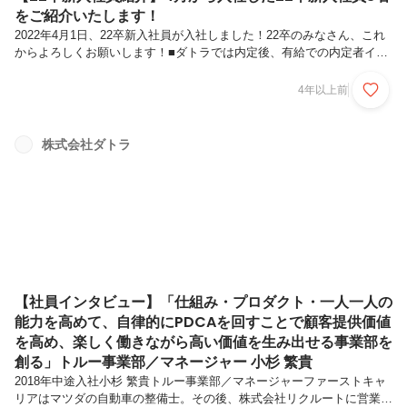
をご紹介いたします！
2022年4月1日、22卒新入社員が入社しました！22卒のみなさん、これ
からよろしくお願いします！■ダトラでは内定後、有給での内定者イン
ターンを実施しております。ダトラの内定者インターンでは、弊社社員
と同様の業務をお任せしております。入社後いち早く活躍して頂きた
4年以上前
い、入社後ギャップを起こさせたくない、という思いから限定的な業務
ではなく社員同様の業務をお任せしております。インターン参加メンバ
ーは入社後すでに即戦力となっており、入社2か月でリーダーに任命さ
株式会社ダトラ
れた社員もいます。若いうちから成長したいという方は、ぜひご応募く
ださい！
【社員インタビュー】「仕組み・プロダクト・一人一人の
能力を高めて、自律的にPDCAを回すことで顧客提供価値
を高め、楽しく働きながら高い価値を生み出せる事業部を
創る」トルー事業部／マネージャー 小杉 繁貴
2018年中途入社小杉 繁貴トルー事業部／マネージャーファーストキャ
リアはマツダの自動車の整備士。その後、株式会社リクルートに営業職