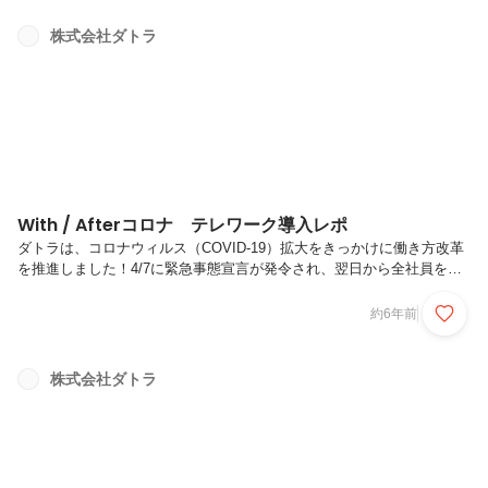
クライアントにコンサルティングを提供しています。ITはすでに社会の
インフラとして定着しましたが、まだまだ解決すべき問題は山積みで
株式会社ダトラ
す。私たちは、社会課題をITの力を使って解決し、多くの人々が充実し
て暮らせる社会を実現したいと考えています。5つの行動指針課題解決
は楽しい目標と現...
With / Afterコロナ テレワーク導入レポ
ダトラは、コロナウィルス（COVID-19）拡大をきっかけに働き方改革
を推進しました！4/7に緊急事態宣言が発令され、翌日から全社員を対
象にテレワークを導入。出社をする場合も満員電車を避けるため出勤/
退勤時間を各社員が自由に調整できる制度を整えるなど、「新しい働き
約6年前
方」の実践に取り組みました。今回は、導入して３か月たった今テレワ
ークで導入時に行った制度の整備、導入後実際の働き方はどう変わった
か、インタビューを通してレポートいたします！【目次】1．管理部 田
株式会社ダトラ
中さんへのインタビュー2．マーケ部 鳥谷さんへのインタビュー1．
管理部 田中さんへのインタビューQ．テレワーク導入前、業務効率や
インフラ...