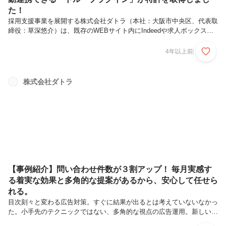
た！
採用支援事業を展開する株式会社ダトラ（本社：大阪市中央区、代表取
締役：草深悠介）は、既存のWEBサイト内にIndeedや求人ボックス等
の主要求人検索エンジンと自動連携する高機能な採用システムを埋め込
むことができる「トループラグイン」で特許を取得しました。（特許第
4年以上前
7002682号）■「トループラグイン」とは？「トループラグイン」は既
存WEBサイト内に高機能な採用システムを低価格で簡単に組み込むこ
とのできるツールです。求人票の作成や求職者管理機能など、採用担当
株式会社ダトラ
者にとって使い勝手のいい採用サイトを一から作成する場合、開発コス
トと管理コストがかかってしまうため多くの企業様にとっては導入ハー
ドルが...
【事例紹介】問い合わせ件数が３割アップ！ 毎月実感す
る着実な効果と多角的な提案があるから、安心して任せら
れる。
目次刻々と変わる広告対策。すぐに結果が出るとは考えていないなかっ
た。小手先のテクニックではない、多角的な視点の広告運用。新しいチ
ャレンジを一緒にやっていきたい１.刻々と変わる広告対策。すぐに結