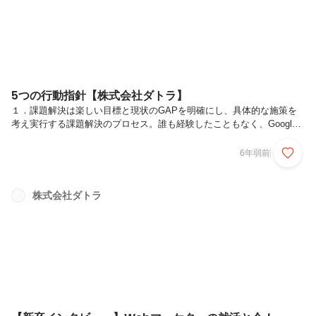
の管理、お...
5つの行動指針【株式会社ダトラ】
１．課題解決は楽しい目標と現状のGAPを明確にし、具体的な施策を
考え実行する課題解決のプロセス。誰も経験したこともなく、Google
で検索しても解の得られないものに挑み解消するこのプロセスは、知
識・スキル・実行力を総動員して挑戦するゲーム性すらあるもので、本
6年弱前
質的には楽しいものです。しかし楽しめるかどうかは、「自分で決めて
やるのか」「人にやらされるのか」によって変わります。「課題解決を
楽しめる」組織と人材の構築を目指します。２．再現性のある仕事、継
株式会社ダトラ
続性のある仕組み組織が安定的かつ継続的な成長をする為、「再現性」
「継続性」の視点を大事にしています。これは、例えばひとりのスーパ
ープレイヤーが高...