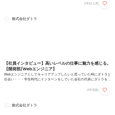
果が出るとは考えていなかった。「広告対策を考えなくては…」という
5年以上前
時に出会ったダトラの存在Q：ダトラを知ったきっかけを教えてくださ
い。WEBに関する勉強会で付き合いのある知人から紹介してもらいま
した。その知人の会社は色々なWEBマーケティング会社と取り引きが
株式会社ダトラ
あるんですが、「いちばん成果を出している会社だよ」と教えてくれた
んです。以前は当社でもWEBマーケティング会社を使っていたことが
あったんですが、さ...
【社員インタビュー】高いレベルの仕事に魅力を感じる。
【開発部/Webエンジニア】
Webエンジニアとしてキャリアアップしたいと思っていた時にダトラと
出会い・・・学生時代にインターンをしていた会社の代表にダトラをご
紹介いただき、ダトラのことを知りました。前職ではSlerとして働いて
いましたが、なかなかシステム開発に時間を割くことができず、エンジ
6年弱前
ニアとして成長したいという自身のキャリア展望と相違を感じ、転職を
決意しました。ダトラでは、自社サービスのWeb開発をフロント～イン
フラまで携われるため、その仕事内容に魅力を感じ入社しました。
株式会社ダトラ
FROM40のリニューアルに従事しています社内用の管理画面を一式開発
しています。具体的には、企業管理やオファーの選考状況、求職者情報