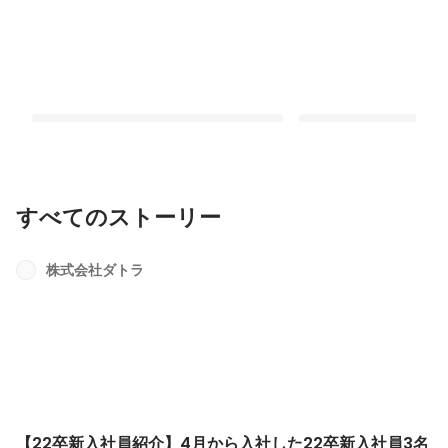
すべてのストーリー
【22卒新入社員紹介】4月から入社した
【社員インタビュー】
22卒新入社員3名をご紹介いたします！
ダクト・一人一人の能
株式会社ダトラ
律的にPDCAを回すこ
最新順で表示
最新順で表示
を高め、楽しく働きな
生み出せる事業部を創
部／マネージャー 小杉
【22卒新入社員紹介】4月から入社した22卒新入社員3名