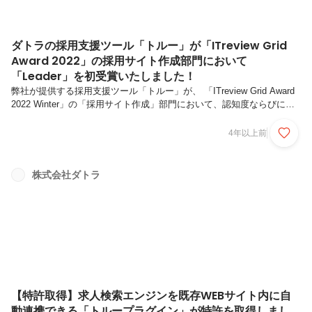
ダトラの採用支援ツール「トルー」が「ITreview Grid
Award 2022」の採用サイト作成部門において
「Leader」を初受賞いたしました！
弊社が提供する採用支援ツール「トルー」が、 「ITreview Grid Award
2022 Winter」の「採用サイト作成」部門において、認知度ならびにユ
ーザー満足度の高いサービスに贈られる「Leader」を初受賞いたしまし
た！■「ITreview Grid Award 2022 Winter」について「ITreview（アイテ
4年以上前
ィレビュー）」では、ビジネス向けソフトウェア・クラウドサービスに
ついて集まったユーザーのレビューをもとに、ユーザー満足度や製品認
知度が把握できる独自の四象限のマップ「ITreview Grid（アイティレビ
株式会社ダトラ
ューグリッド）」を展開しています。「ITreview...
【特許取得】求人検索エンジンを既存WEBサイト内に自
動連携できる「トループラグイン」が特許を取得しまし