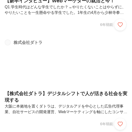
【新卒インタビュー】Webマーケターの就活と今！
Q1.学生時代はどんな学生でしたか？→やりたくないことはやらずに、
やりたいことを一生懸命やる学生でした。1年生の4月から少林寺拳法
をやっていて、朝も夜も大学や道院で練習して、先輩や同期とラーメン
食べたり、飲んだりしてました！私の代は恵まれていたので、九州大会
6年弱前
で1位を獲ったり愛知や群馬に全国大会に行ったりさせてもらえて、組
織に属して助け合うこと・自分と向き合うことの意義の両方を学ぶ機会
を貰いました。Q2.就活はどのように進めてましたか？→部活の幹部と
株式会社ダトラ
して参加する最後の大会が終わった3年生の1月からOB訪問や情報収集
を始めました。業界は特に絞らず、考え方や企業理念を仕事内容に落と
し込んだ時、...
【株式会社ダトラ】デジタルシフトで人が活きる社会を実
現する
大阪に本拠地を置くダトラは、デジタルアドを中心とした広告代理事
業、自社サービスの開発運営、Webマーケティングを軸にしたコンサル
ティングから事業を展開する、関西では数少ないスタイルのベンチャー
です。社内で開発を手掛け、新しいサービスを構築し、戦略的にマーケ
6年弱前
ティングを行なう。そのサイクルを回し続けることで得たノウハウで、