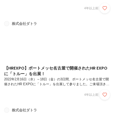
として入社し、ブライダル事業のマーケティングおよび営業に従事。リ
クルート退職後、ハウスメーカーおよび外資系保険会社を合わせ約10
4年以上前
年間営業職のキャリアを経験。2018年3月 現ダトラへWEBマーケター
として入社し、年間約１０億円規模の広告運用を経験し、同年10月に
WEBマーケティング事業部マネージャーに就任。その後トルー事業部
株式会社ダトラ
のカスタマーサクセスチーム立上げを担当し、2020年9月にトルー事業
部マネージャーへ就任し、現在に至る。入社のきっかけを教えてくださ
い。...
【HREXPO】ポートメッセ名古屋で開催されたHR EXPO
に「トルー」を出展！
2022年2月16日（水）～18日（金）の3日間、ポートメッセ名古屋で開
催されたHR EXPOに「トルー」を出展して参りました。ご来場頂きま
した皆さま、ありがとうございました！■HREXPOとは？人事業務支援
の商談専門展です。「労務管理」「教育・研修」「採用支援」「最新の
4年以上前
HRテクノロジー」など、あらゆる人事サービスが一堂に出展し、来場
する企業・官公庁・学校・病院の人事・経営幹部の方々との商談の場と
して、年々規模を拡大しているイベントです。■今後の出展予定2022年
株式会社ダトラ
は下記の展示会に出展が決まっております。是非ブースまで足をお運び