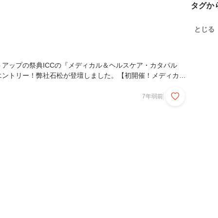
タグか
とじる
アップの祭典ICCの『メディカル＆ヘルスケア・カタパル
がエントリー！弊社石松が登壇しました。【初開催！メディカル
tps://www.youtube.com/watch?v=5N3-xcwb11Y
7年弱前