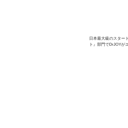
日本最大級のスタート
ト』部門でDrJOY
＆ヘルスケア・カタパルト】ht