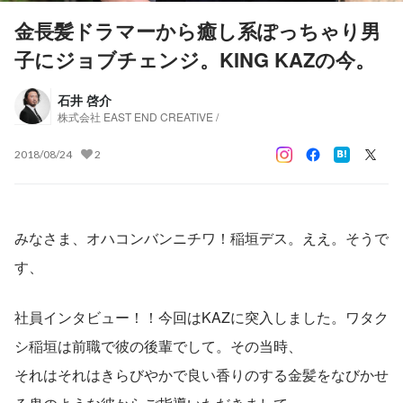
金長髪ドラマーから癒し系ぽっちゃり男
子にジョブチェンジ。KING KAZの今。
石井 啓介
株式会社 EAST END CREATIVE /
2018/08/24
2
みなさま、オハコンバンニチワ！稲垣デス。ええ。そうで
す、
社員インタビュー！！今回はKAZに突入しました。ワタク
シ稲垣は前職で彼の後輩でして。その当時、
それはそれはきらびやかで良い香りのする金髪をなびかせ