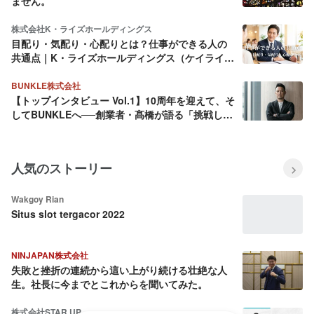
ません。
株式会社K・ライズホールディングス
目配り・気配り・心配りとは？仕事ができる人の
共通点｜K・ライズホールディングス（ケイライ
ズ)
BUNKLE株式会社
【トップインタビュー Vol.1】10周年を迎えて、そ
してBUNKLEへ──創業者・髙橋が語る「挑戦し続
ける理由」
人気のストーリー
Wakgoy Rian
Situs slot tergacor 2022
NINJAPAN株式会社
失敗と挫折の連続から這い上がり続ける壮絶な人
生。社長に今までとこれからを聞いてみた。
株式会社STAR UP