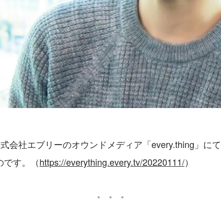
会社エブリーのオウンドメディア「every.thing」にて2
のです。（
https://everything.every.tv/20220111/
）