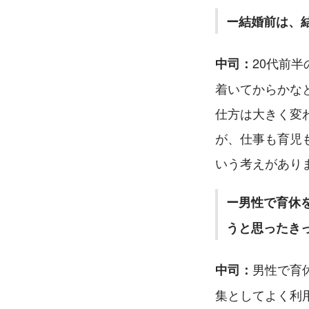
ー結婚前は、
20代前
中司：
着いてからかな
仕方は大きく変
が、仕事も育児
いう考えがあり
ー男性で育休
うと思ったき
男性で育
中司：
集としてよく利