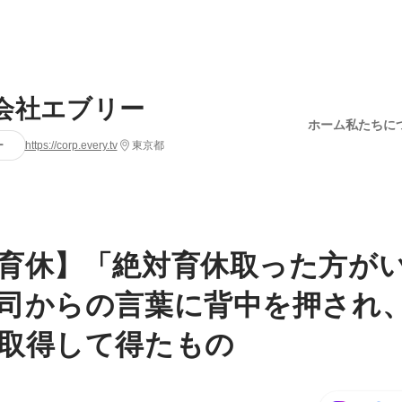
会社エブリー
ホーム
私たちに
ー
https://corp.every.tv
東京都
育休】「絶対育休取った方が
司からの言葉に背中を押され、
取得して得たもの