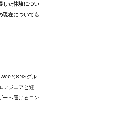
得した体験につい
の現在についても
！
ebとSNSグル
エンジニアと連
ザーへ届けるコン