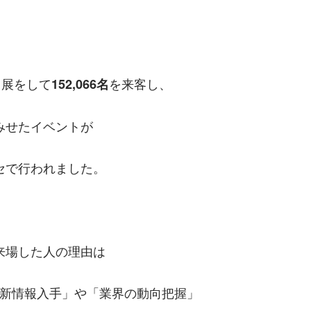
出展をして
を来客し、
152,066名
みせたイベントが
セで行われました。
来場した人の理由は
最新情報入手」や「業界の動向把握」