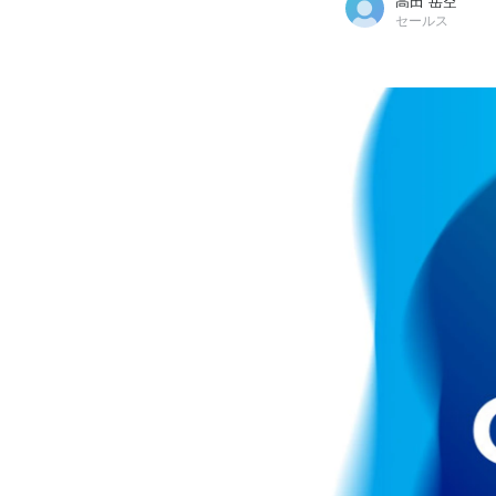
高田 岳空
セールス
高田 岳空
株式会社FAZOM / セールス