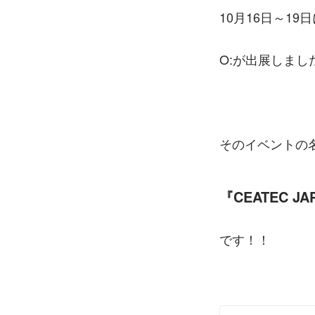
10月16日～1
O:が出展しまし
そのイベントの
『CEATEC JA
です！！