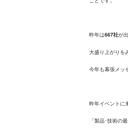
ことです。
昨年は
が
667社
大盛り上がりを
今年も幕張メッ
昨年イベントに
「製品･技術の