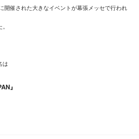
9日に開催された大きなイベントが幕張メッセで行われ
た。
名は
PAN』