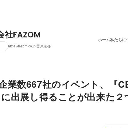
会社FAZOM
ホーム
私たちに
ー
https://fazom.co.jp
東京都
企業数667社のイベント、『CE
N』に出展し得ることが出来た２