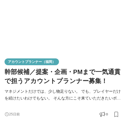
トごとの事業課題に合わせて、オーダーメイド型で施策
アカウントプランナー（福岡）
幹部候補／提案・企画・PMまで一気通貫
で担うアカウントプランナー募集！
マネジメントだけでは、少し物足りない。 でも、プレイヤーだけ
を続けたいわけでもない。 そんな方にこそ来ていただきたいポジ
ションです。 クライアントは、大手化粧品メーカー・日用品メー
カー。 マーケティング責任者や役員クラスと直接向き合い、 課題
0
25日前
整理から戦略設計、提案、プロジェクトマネジメントまで担当い
ただきます。 将来的には、チームづくりや組織づくりもお任せし