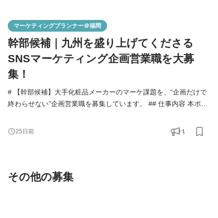
マーケティングプランナー＠福岡
幹部候補｜九州を盛り上げてくださる
SNSマーケティング企画営業職を大募
集！
# 【幹部候補】大手化粧品メーカーのマーケ課題を、“企画だけで
終わらせない”企画営業職を募集しています。 ## 仕事内容 本ポジ
ションでは、大手化粧品メーカー・日用品メーカーを中心とした
クライアントに対し、 SNSマーケティングを軸に、課題ヒアリン
1
25日前
グ〜戦略設計〜施策提案〜実行ディレクションまでを一気通貫で
担当いただきます。 決まったパッケージを提案するのではなく、
クライアントごとの事業課題に合わせて、オーダー
その他の募集