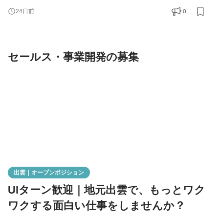
同じプロジェクトに入り、企画・提案・進行管理をサポートして
0
24日前
いただくポジションです。 最初はリサーチや提案資料作成からス
タートし、成長に応じてクライアントMTGへの同席や案件ディレ
クションにも挑戦できます。 【業務内容】 ・マーケテ
セールス・事業開発の募集
出雲｜オープンポジション
UIターン歓迎｜地元出雲で、もっとワク
ワクする面白い仕事をしませんか？