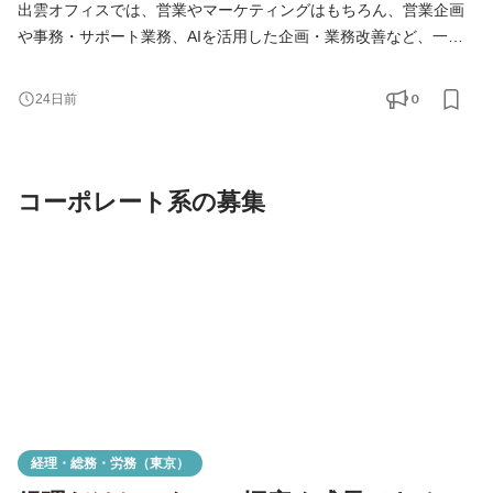
出雲オフィスでは、営業やマーケティングはもちろん、営業企画
や事務・サポート業務、AIを活用した企画・業務改善など、一人
ひとりの経験や適性に応じて幅広い仕事をお任せしています。
「営業だけ」「事務だけ」と役割を狭めるのではなく、新しいプ
0
24日前
ロジェクトや地域との取り組みなど、興味があれば職種の枠を超
えてチャレンジできる環境です。 だからこそ私たちが大切にして
いるのは、職種へのこだわりよりも、好奇心や向上心。 -
コーポレート系の募集
経理・総務・労務（東京）