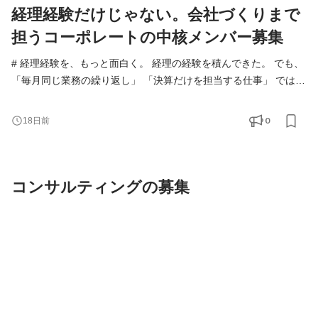
経理経験だけじゃない。会社づくりまで
担うコーポレートの中核メンバー募集
# 経理経験を、もっと面白く。 経理の経験を積んできた。 でも、
「毎月同じ業務の繰り返し」 「決算だけを担当する仕事」 では少
し物足りない。 そんな方に来ていただきたいポジションです。
FISMのコーポレートチームは、経理だけを担当する部署ではあり
0
18日前
ません。 経理・財務・総務・労務など、会社全体を支える幅広い
業務に携わりながら、「もっとこうした方がいい」を自分で形に
できる環境です。 整備された組織を運営するよりも
コンサルティングの募集