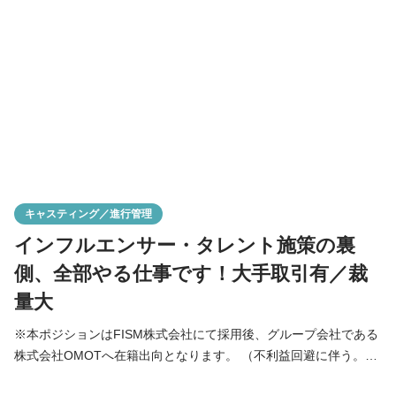
きます。 決まったパッケージを提案するのではなく、クライアン
トごとの事業課題に合わせて、オーダーメイド型で施策
キャスティング／進行管理
インフルエンサー・タレント施策の裏
側、全部やる仕事です！大手取引有／裁
量大
※本ポジションはFISM株式会社にて採用後、グループ会社である
株式会社OMOTへ在籍出向となります。 （不利益回避に伴う。所
在地・勤務条件はグループ全社共通です。） OMOTでは代理店を