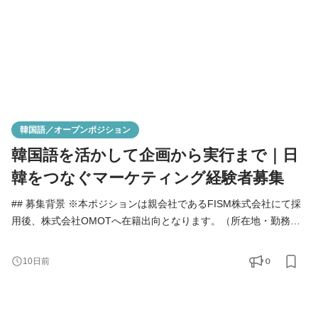
韓国語／オープンポジション
韓国語を活かして企画から実行まで｜日
韓をつなぐマーケティング経験者募集
## 募集背景 ※本ポジションは親会社であるFISM株式会社にて採
用後、株式会社OMOTへ在籍出向となります。（所在地・勤務条
件に変更はございません） インバウンド需要の回復に加え、今後
の韓国を中心とした海外市場への事業拡大に伴い、韓国市場を担
0
10日前
当いただくマーケティングメンバーを募集しています。 本ポジシ
ョンでは、韓国語をビジネスにおける主要言語として使用しま
す。韓国企業・韓国クライアントとの商談や提案、折衝、プロ