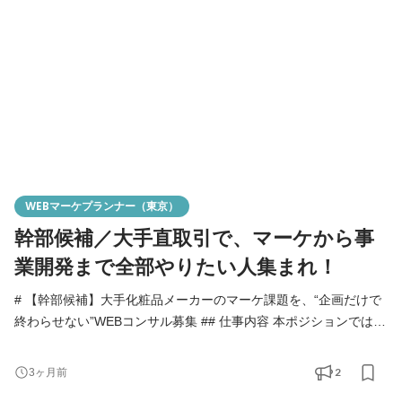
たいと考えています。 現在も子育てをしながらプ
WEBマーケプランナー（東京）
幹部候補／大手直取引で、マーケから事
業開発まで全部やりたい人集まれ！
# 【幹部候補】大手化粧品メーカーのマーケ課題を、“企画だけで
終わらせない”WEBコンサル募集 ## 仕事内容 本ポジションでは、
大手化粧品メーカー・日用品メーカーを中心としたクライアント
に対し、 SNSマーケティングを軸に、課題ヒアリング〜戦略設
2
3ヶ月前
計〜施策提案〜実行ディレクションまでを一気通貫で担当いただ