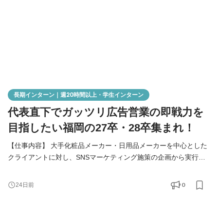
長期インターン｜週20時間以上・学生インターン
代表直下でガッツリ広告営業の即戦力を
目指したい福岡の27卒・28卒集まれ！
【仕事内容】 大手化粧品メーカー・日用品メーカーを中心とした
クライアントに対し、SNSマーケティング施策の企画から実行ま
で携わっていただきます。 学生向けの単純作業ではなく、社員と
同じプロジェクトに入り、企画・提案・進行管理をサポートして
0
24日前
いただくポジションです。 最初はリサーチや提案資料作成からス
タートし、成長に応じてクライアントMTGへの同席や案件ディレ
クションにも挑戦できます。 【業務内容】 ・マーケテ