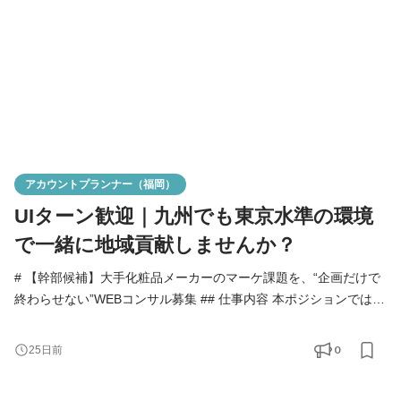
アカウントプランナー（福岡）
UIターン歓迎｜九州でも東京水準の環境
で一緒に地域貢献しませんか？
# 【幹部候補】大手化粧品メーカーのマーケ課題を、“企画だけで
終わらせない”WEBコンサル募集 ## 仕事内容 本ポジションでは、
大手化粧品メーカー・日用品メーカーを中心としたクライアント
に対し、 SNSマーケティングを軸に、課題ヒアリング〜戦略設
0
25日前
計〜施策提案〜実行ディレクションまでを一気通貫で担当いただ
きます。 決まったパッケージを提案するのではなく、クライアン