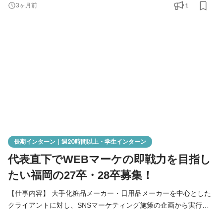
介さずクライアントと直接取引を行っているので、クライアント
1
3ヶ月前
と対峙し課題のヒアリングから提案、実行までワンストップで対
応します。 その中で本ポジションでは、SNS投稿だけではなく、
コンテンツ制作、イベントキャスティング、Web広告など様々な
プ
長期インターン｜週20時間以上・学生インターン
代表直下でWEBマーケの即戦力を目指し
たい福岡の27卒・28卒募集！
【仕事内容】 大手化粧品メーカー・日用品メーカーを中心とした
クライアントに対し、SNSマーケティング施策の企画から実行ま
で携わっていただきます。 学生向けの単純作業ではなく、社員と