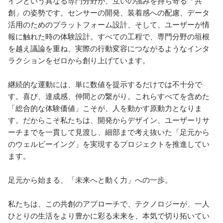
インという異なる専門分野が、互いの強みを持ち寄る「共
創」の姿勢です。センサーの開発、装着感への配慮、データ
活用のためのプラットフォーム設計、そして、ユーザーが情
報に触れた時の体験設計。すべての工程で、専門分野の垣根
を越え議論を重ね、実際の行動変容につながるようなインタ
ラクションをゼロから創り上げています。

継続的な運動には、単に数値を提示するだけでは不十分で
す。喜び、達成感、仲間との繋がり。これらすべてを含めた
「総合的な体験価値」こそが、人を動かす原動力となりま
す。だからこそ私たちは、開発からデザイン、ユーザーリサ
ーチまでを一貫して見渡し、細部まで考え抜いた「足元から
のウェルビーイング」を実現するプロジェクトを推進してい
ます。

足元から始まる、「未来へと動く力」への一歩。

私たちは、この共創のアプローチで、テクノロジーが、一人
ひとりの生活をより豊かに彩る未来を、本気で切り拓いてい