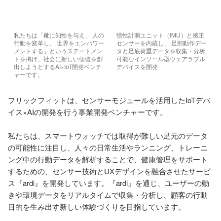
私たちは「靴に知性を与え、 人の
慣性計測ユニット（IMU）と感圧
行動を変革し、 世界をエンパワー
センサーを内蔵し、 足部動作デー
メントする」というステートメン
タと足底荷重データを収集・分析
トを掲げ、社会に新しい価値を創
可能なインソール型ウェアラブル
出しようとするAI×IoT開発ベンチ
デバイスを開発
ャーです。
フリックフィットは、センサーモジュールを活用したIoTデバ
イス×AIの開発を行う事業開発ベンチャーです。

私たちは、スマートウォッチでは取得が難しい足元のデータ
の可能性に注目し、人々の日常生活やランニング、トレーニ
ング中の行動データを解析することで、健康管理をサポート
するための、センサー技術とUXデザインを融合させたサービ
ス『ardi』を開発しています。『ardi』を通じ、ユーザーの動
きや環境データをリアルタイムで収集・分析し、顧客の行動
目的を生み出す新しい体験づくりを目指しています。
