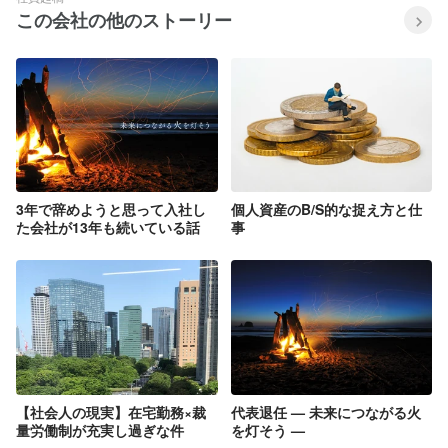
この会社の他のストーリー
3年で辞めようと思って入社し
個人資産のB/S的な捉え方と仕
た会社が13年も続いている話
事
【社会人の現実】在宅勤務×裁
代表退任 — 未来につながる火
量労働制が充実し過ぎな件
を灯そう —