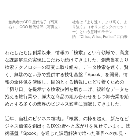
創業者のCEO 屋代浩子（写真
社名は「より速く、より高く、よ
右）、COO 屋代哲郎（写真左）
り強く」（オリンピックのモット
ー）という意味のラテン
語　“Citius, Altius, Fortius” に由来
わたしたちは創業以来、情報の「検索」という領域で、高度
な課題解決の実現にこだわり続けてきました。創業当初より
検索テクノロジーの研究に取り組み、データ検索を速く、賢
く、無駄のない形で提供する技術基盤「Spook」を開発。情
報の全体像を俯瞰し、目的とする情報にたどり着くための
「切り口」を提示する検索技術を磨き上げ、複雑なデータを
抱える旅行業や、膨大な商品の組み合わせをもつ卸売業を始
めとする多くの業界のビジネス変革に貢献してきました。

近年、当社のビジネス領域は「検索」の枠を超え、新たなビ
ジネス価値を創出するDX分野へと広がりを見せています。技
術基盤「Spook」を通じた課題解決で培った業界への知見・