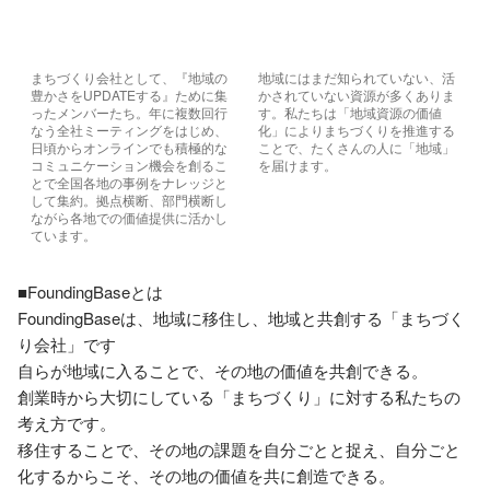
まちづくり会社として、『地域の
地域にはまだ知られていない、活
豊かさをUPDATEする』ために集
かされていない資源が多くありま
ったメンバーたち。年に複数回行
す。私たちは「地域資源の価値
なう全社ミーティングをはじめ、
化」によりまちづくりを推進する
日頃からオンラインでも積極的な
ことで、たくさんの人に「地域」
コミュニケーション機会を創るこ
を届けます。
とで全国各地の事例をナレッジと
して集約。拠点横断、部門横断し
ながら各地での価値提供に活かし
ています。
■FoundingBaseとは

FoundingBaseは、地域に移住し、地域と共創する「まちづく
り会社」です

自らが地域に入ることで、その地の価値を共創できる。

創業時から大切にしている「まちづくり」に対する私たちの
考え方です。

移住することで、その地の課題を自分ごとと捉え、自分ごと
化するからこそ、その地の価値を共に創造できる。
