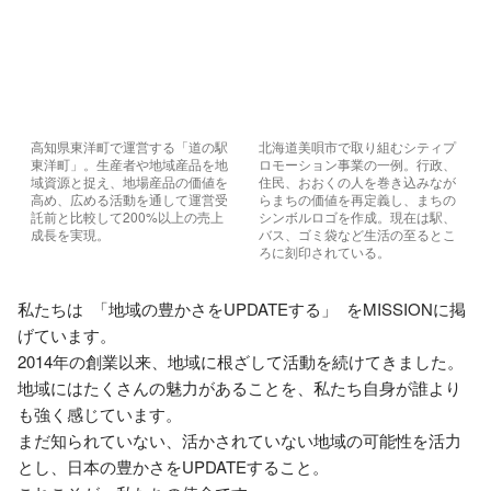
高知県東洋町で運営する「道の駅 
北海道美唄市で取り組むシティプ
東洋町」。生産者や地域産品を地
ロモーション事業の一例。行政、
域資源と捉え、地場産品の価値を
住民、おおくの人を巻き込みなが
高め、広める活動を通して運営受
らまちの価値を再定義し、まちの
託前と比較して200%以上の売上
シンボルロゴを作成。現在は駅、
成長を実現。
バス、ゴミ袋など生活の至るとこ
ろに刻印されている。
私たちは  「地域の豊かさをUPDATEする」  をMISSIONに掲
げています。

2014年の創業以来、地域に根ざして活動を続けてきました。

地域にはたくさんの魅力があることを、私たち自身が誰より
も強く感じています。

まだ知られていない、活かされていない地域の可能性を活力
とし、日本の豊かさをUPDATEすること。
