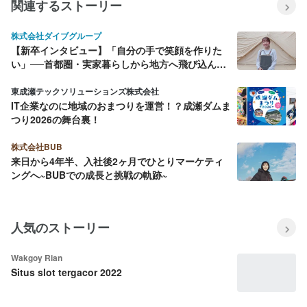
関連するストーリー
株式会社ダイブグループ
【新卒インタビュー】「自分の手で笑顔を作りた
い」──首都圏・実家暮らしから地方へ飛び込んだ
仲野さんが語る、現場での挑戦と手に入れた自信
東成瀬テックソリューションズ株式会社
IT企業なのに地域のおまつりを運営！？成瀬ダムま
つり2026の舞台裏！
株式会社BUB
来日から4年半、入社後2ヶ月でひとりマーケティ
ングへ~BUBでの成長と挑戦の軌跡~
人気のストーリー
Wakgoy Rian
Situs slot tergacor 2022