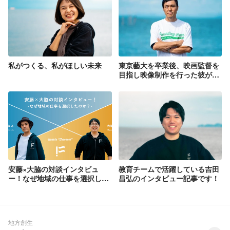
私がつくる、私がほしい未来
東京藝大を卒業後、映画監督を
目指し映像制作を行った彼が、
外資系物流企業→商社を経て、
次の舞台に「地方共創」を掲げ
るFoundingBaseを選んだ理由
とは？
安藤×大脇の対談インタビュ
教育チームで活躍している吉田
ー！なぜ地域の仕事を選択した
昌弘のインタビュー記事です！
のか？
地方創生