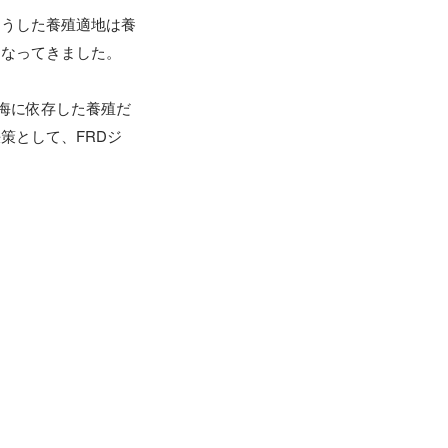
こうした養殖適地は養
なってきました。

の海に依存した養殖だ
策として、FRDジ
。