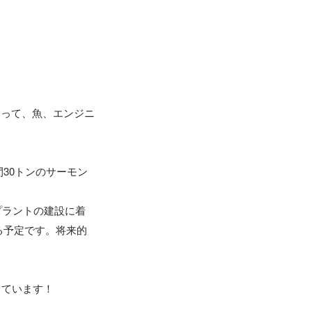
追って、魚、エンジニ
間30トンのサーモン
プラントの建設に着
る予定です。将来的
しています！