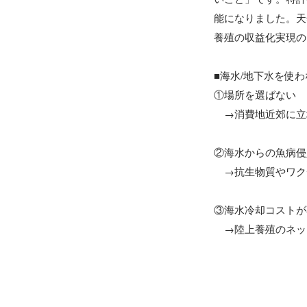
能になりました。天
養殖の収益化実現の
■海水/地下水を使わ
①場所を選ばない

　→消費地近郊に立
②海水からの魚病侵入
　→抗生物質やワク
③海水冷却コストが
　→陸上養殖のネッ