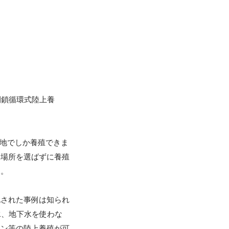
閉鎖循環式陸上養
冷地でしか養殖できま
、場所を選ばずに養殖
。

化された事例は知られ
水、地下水を使わな
モン等の陸上養殖が可