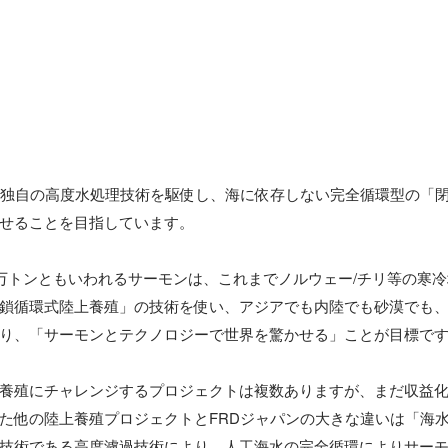
、独自の高度水処理技術を駆使し、海に依存しない完全循環型の「
せることを目指しています。

0万トンともいわれるサーモンは、これまでノルウェー/チリ等の寒
鎖循環式陸上養殖」の技術を使い、アジアでも内陸でも砂漠でも
り、「サーモンとテクノロジーで世界を驚かせる」ことが目標です
養殖にチャレンジするプロジェクトは複数ありますが、まだ収益
た他の陸上養殖プロジェクトとFRDジャパンの大きな違いは「海
技術である高度濾過技術により、人工海水の完全循環によりサー