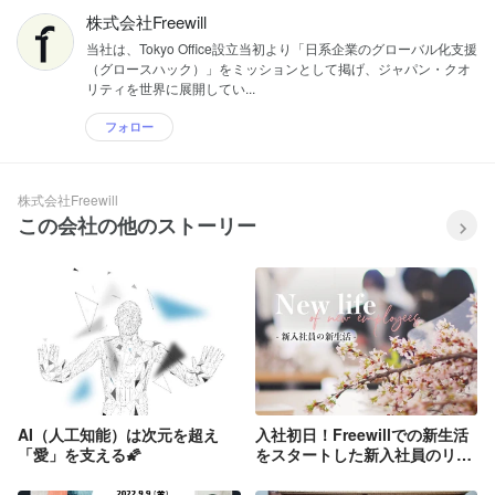
株式会社Freewill
当社は、Tokyo Office設立当初より「日系企業のグローバル化支援
（グロースハック）」をミッションとして掲げ、ジャパン・クオ
リティを世界に展開してい...
フォロー
株式会社Freewill
この会社の他のストーリー
AI（人工知能）は次元を超え
入社初日！Freewillでの新生活
「愛」を支える🌠
をスタートした新入社員のリア
ルな感想とは?