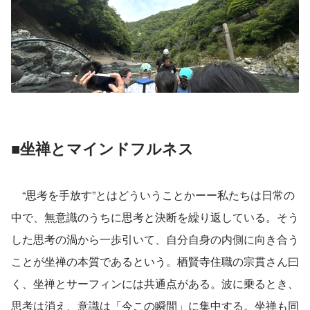
■坐禅とマインドフルネス
　“思考を手放す”とはどういうことかーー私たちは日常の
中で、無意識のうちに思考と決断を繰り返している。そう
した思考の渦から一歩引いて、自分自身の内側に向き合う
ことが坐禅の本質であるという。栖賢寺住職の宗貫さん曰
く、坐禅とサーフィンには共通点がある。波に乗るとき、
思考は消え、意識は「今この瞬間」に集中する。坐禅も同