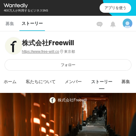
アプリを使う
400万人が利用するビジネスSNS
ストーリー
募集
株式会社Freewill
https://www.free-will.co
東京都
フォロー
ホーム
私たちについて
メンバー
ストーリー
募集
株式会社Freewill