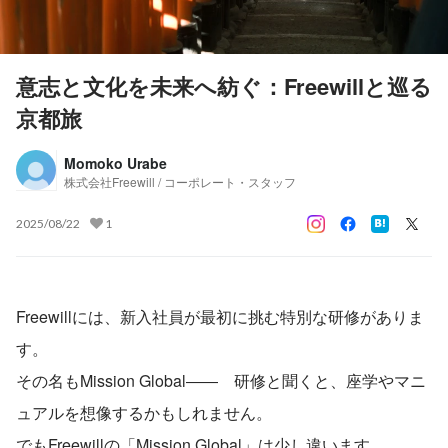
意志と文化を未来へ紡ぐ：Freewillと巡る
京都旅
Momoko Urabe
株式会社Freewill / コーポレート・スタッフ
2025/08/22
1
Freewillには、新入社員が最初に挑む特別な研修がありま
す。
その名もMission Global――　研修と聞くと、座学やマニ
ュアルを想像するかもしれません。
でもFreewillの「Mission Global」は少し違います。