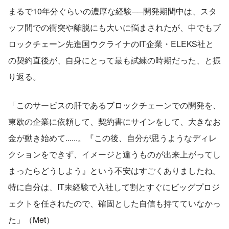
まるで10年分ぐらいの濃厚な経験──開発期間中は、スタ
ッフ間での衝突や離脱にも大いに悩まされたが、中でもブ
ロックチェーン先進国ウクライナのIT企業・ELEKS社と
の契約直後が、自身にとって最も試練の時期だった、と振
り返る。
「このサービスの肝であるブロックチェーンでの開発を、
東欧の企業に依頼して、契約書にサインをして、大きなお
金が動き始めて......。『この後、自分が思うようなディレ
クションをできず、イメージと違うものが出来上がってし
まったらどうしよう』という不安はすごくありましたね。
特に自分は、IT未経験で入社して割とすぐにビッグプロジ
ェクトを任されたので、確固とした自信も持てていなかっ
た」（Met）