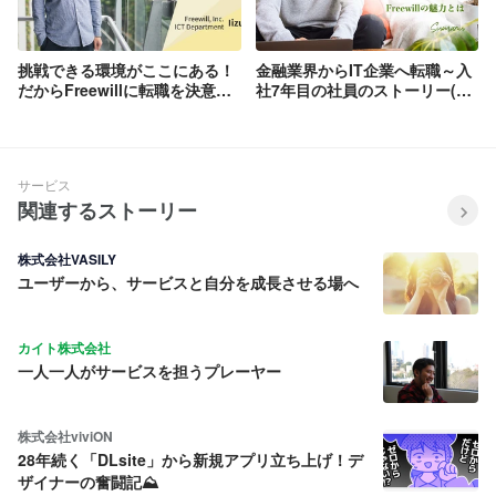
挑戦できる環境がここにある！
金融業界からIT企業へ転職～入
だからFreewillに転職を決意！
社7年目の社員のストーリー(後
～IT業界経験者が語るFreewill
編)
に転職を決意した理由～
サービス
関連するストーリー
株式会社VASILY
ユーザーから、サービスと自分を成長させる場へ
カイト株式会社
一人一人がサービスを担うプレーヤー
株式会社viviON
28年続く「DLsite」から新規アプリ立ち上げ！デ
ザイナーの奮闘記⛰️