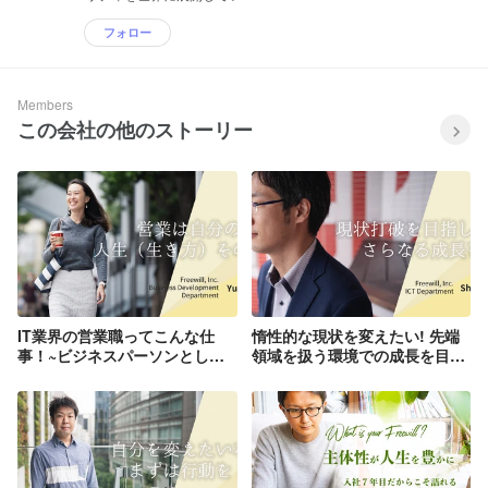
フォロー
Members
この会社の他のストーリー
IT業界の営業職ってこんな仕
惰性的な現状を変えたい! 先端
事！~ビジネスパーソンとして
領域を扱う環境での成長を目指
活躍する社員の健闘の日々～
して。～RPAってどんなもの？
～