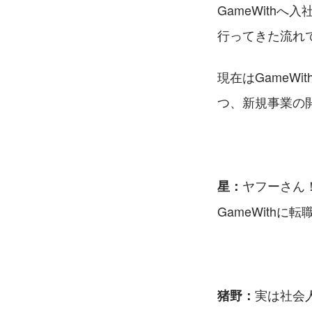
GameWith
⾏ってきた流れ
現在はGameW
つ、新規事業の
ヤフーさん
星：
GameWith
実は社会
猪野：