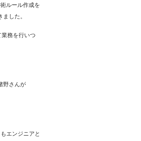
と技術ルール作成を
きました。
て業務を⾏いつ
猪野さんが
てもエンジニアと