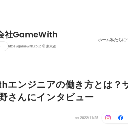
社GameWith
ホーム
私たちに
ー
https://gamewith.co.jp
東京都
Withエンジニアの働き方とは？
野さんにインタビュー
on
2022/11/25