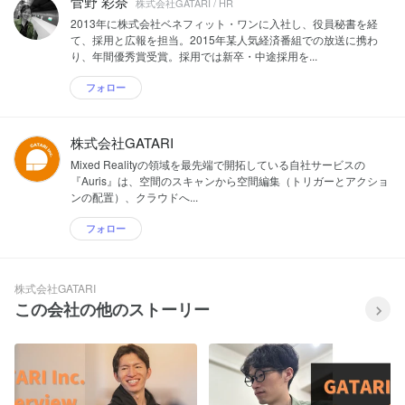
菅野 彩奈
株式会社GATARI / HR
2013年に株式会社ベネフィット・ワンに入社し、役員秘書を経
て、採用と広報を担当。2015年某人気経済番組での放送に携わ
り、年間優秀賞受賞。採用では新卒・中途採用を...
フォロー
株式会社GATARI
Mixed Realityの領域を最先端で開拓している自社サービスの
『Auris』は、空間のスキャンから空間編集（トリガーとアクショ
ンの配置）、クラウドへ...
フォロー
株式会社GATARI
この会社の他のストーリー