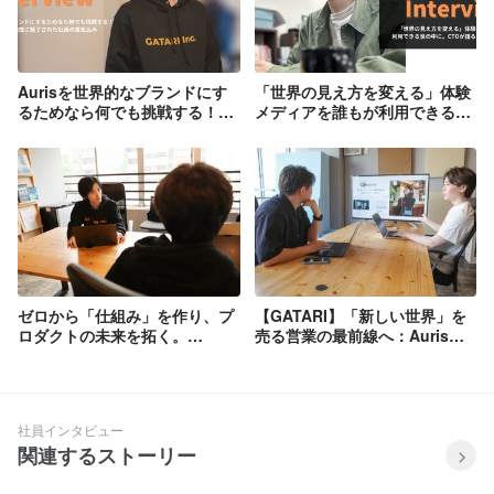
Aurisを世界的なブランドにす
「世界の見え方を変える」体験
るためなら何でも挑戦する！
メディアを誰もが利用できる世
GATARIの可能性に魅了された
の中に。CTOが語るプロダクト
社員の意気込み／GATARIイン
への想い／GATARIインタビュ
タビュー
ー
ゼロから「仕組み」を作り、プ
【GATARI】「新しい世界」を
ロダクトの未来を拓く。
売る営業の最前線へ：Aurisで
GATARIエンジニア的野が語
未来の体験を創造する
る、挑戦と成長の軌跡
社員インタビュー
関連するストーリー