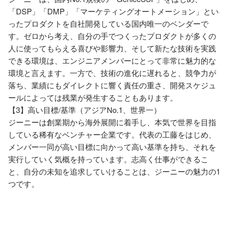
「DSP」「DMP」「マーケティングオートメーション」とい
ったプロダクトを自社開発している国内唯一のベンダーで
す。ゼロから考え、自分の手でつくったプロダクトが多くの
人に使ってもらえる喜びや影響力、そして新たな技術を実践
できる環境は、エンジニアメンバーにとって非常に魅力的な
環境と言えます。一方で、技術の進化に遅れると、競争力が
落ち、業績にもダイレクトに響く責任の重さ、開発スケジュ
ールによっては残業が発生することもあります。

【3】高い目標/基準（アジアNo.1、世界一）

ジーニーは創業期から海外展開に着手し、本気で世界を目指
している稀有なベンチャー企業です。代表の工藤をはじめ、
メンバー一同が高い目標に向かって高い基準を持ち、それを
実行していく気概を持っています。志高く仕事ができるこ
と、自分の未知を追求していけることは、ジーニーの魅力の1
つです。
