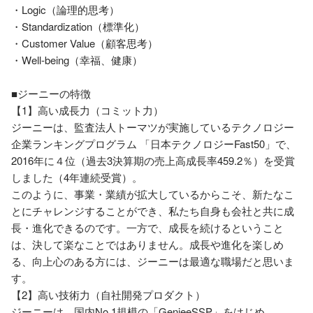
・Logic（論理的思考）

・Standardization（標準化）

・Customer Value（顧客思考）

・Well-being（幸福、健康）

■ジーニーの特徴

【1】高い成長力（コミット力）

ジーニーは、監査法人トーマツが実施しているテクノロジー
企業ランキングプログラム 「日本テクノロジーFast50」で、
2016年に４位（過去3決算期の売上高成長率459.2％）を受賞
しました（4年連続受賞）。

このように、事業・業績が拡大しているからこそ、新たなこ
とにチャレンジすることができ、私たち自身も会社と共に成
長・進化できるのです。一方で、成長を続けるということ
は、決して楽なことではありません。成長や進化を楽しめ
る、向上心のある方には、ジーニーは最適な職場だと思いま
す。

【2】高い技術力（自社開発プロダクト）

ジーニーは、国内No.1規模の「GenieeSSP」をはじめ、