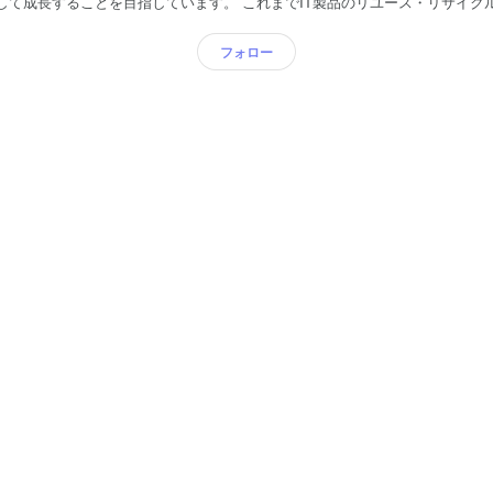
しています。 これまでIT製品のリユース・リサイクル事業を通じて、お客さ
に取り組んできました。 一緒に働く仲間、パートナー企業、お取引先の協力
つ信用を積み重ね、事業を拡大してきました。 創業して24年。 世の中はますます環境に
フォロー
集まっています。 私たちはこれからもお客さまに寄り添い、ITリユース事業
社会を目指す会社であり続けたいと思います。