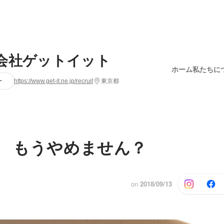
会社ゲットイット
ホーム
私たちに
ー
https://www.get-it.ne.jp/recruit
東京都
約 もうやめません？
on
2018/09/13