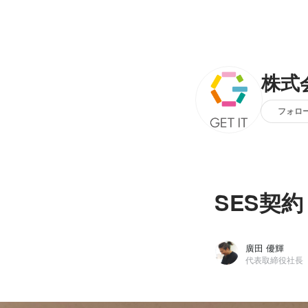
株式
フォロ
SES契
廣田 優輝
代表取締役社長