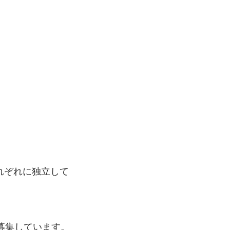
がそれぞれに独立して
この現状を何とかしたいと思ってプログラムをつくれる「社内ＳＥ」を募集しています。 