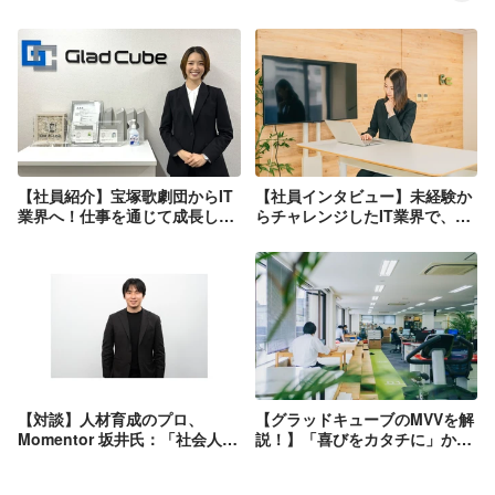
【社員紹介】宝塚歌劇団からIT
【社員インタビュー】未経験か
業界へ！仕事を通じて成長しな
らチャレンジしたIT業界で、元
がら、会社とお客様に貢献して
タカラジェンヌはどのような挑
いきたい。
戦をして変化を遂げたのでしょ
うか。1年を振り返ってもらい
ました。
【対談】人材育成のプロ、
【グラッドキューブのMVVを解
Momentor 坂井氏：「社会人1
説！】「喜びをカタチに」から
年目の『癖』が一生を左右す
世界へ。
る」── うやむや文化に染まら