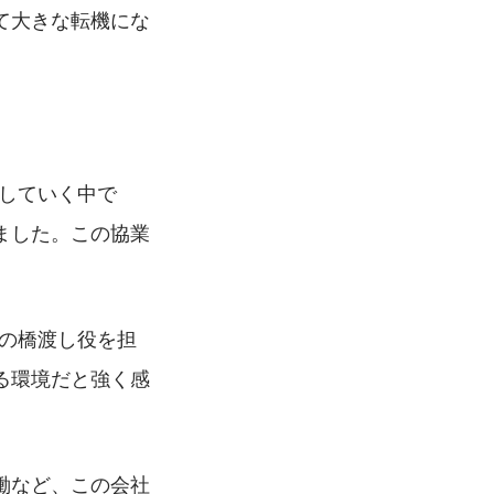
て大きな転機にな
をしていく中で
ました。この協業
との橋渡し役を担
る環境だと強く感
働など、この会社