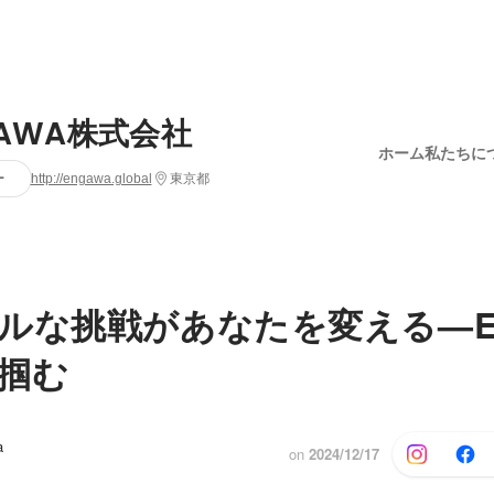
GAWA株式会社
ホーム
私たちに
ー
http://engawa.global
東京都
ルな挑戦があなたを変える—E
掴む
a
on
2024/12/17