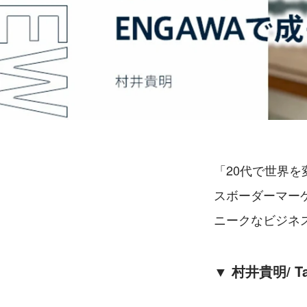
「20代で世界を
スボーダーマー
ニークなビジネ
▼ 村井貴明/ Tak