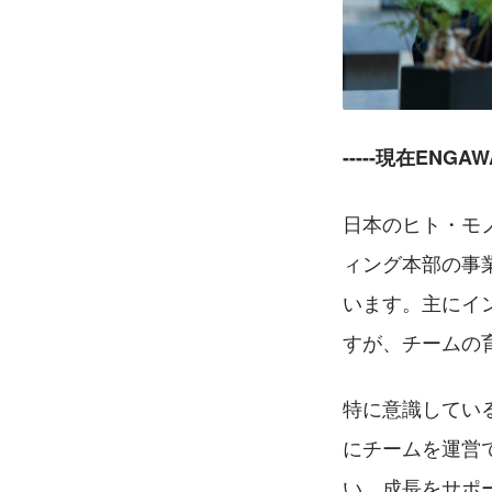
-----現在EN
日本のヒト・モ
ィング本部の事
います。主にイ
すが、チームの
特に意識してい
にチームを運営
い、成長をサポ