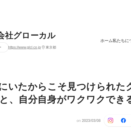
会社グローカル
ホーム
私たちに
ー
https://www.glcl.co.jp
東京都
にいたからこそ見つけられた
と、自分自身がワクワクでき
on
2023/03/08