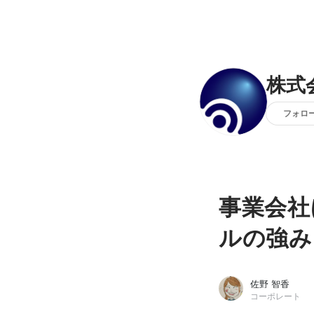
株式
フォロ
事業会社
ルの強み
佐野 智香
コーポレート