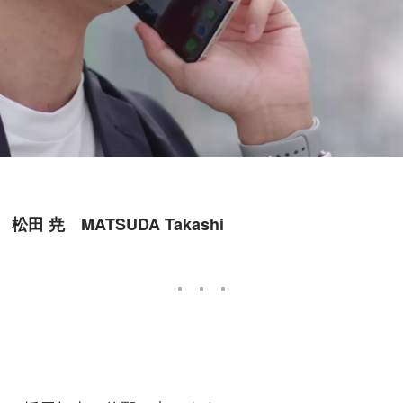
田 尭　MATSUDA Takashi