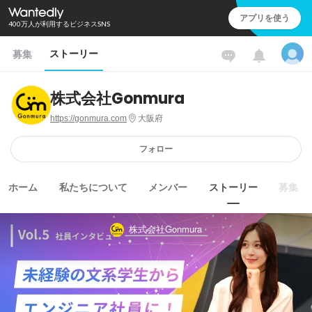
アプリを使う
400万人が利用するビジネスSNS
ストーリー
募集
株式会社Gonmura
https://gonmura.com
大阪府
フォロー
ホーム
私たちについて
メンバー
ストーリー
募集
株式会社Gonmura