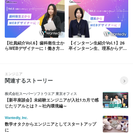
【社員紹介Vol.6】歯科衛生士か
【インターン生紹介Vol.1】26
らWEBデザイナーに！働き方や
卒インターン生、理系からデザ
Gonmuraについて語る！
イナーに挑戦！
エンジニア
関連するストーリー
株式会社スーパーソフトウエア 東京オフィス
【新卒座談会】未経験エンジニアが入社1カ月で感
じたリアルとは？～社内環境編～
Wantedly, Inc.
数学オタクからエンジニアとしてスタートアップ
に