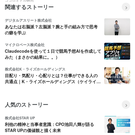
関連するストーリー
デジタルアスリート株式会社
あなたは右脳派？左脳派？腕と手の組み方で思考
の癖を学ぶ
マイクロベース株式会社
Claudecodeを使って１日で競馬予想AIを作成して
みた（まさかの結果に。。）
株式会社K・ライズホールディングス
目配り・気配り・心配りとは？仕事ができる人の
共通点｜K・ライズホールディングス（ケイライ
ズ)
人気のストーリー
株式会社STAR UP
利他の精神と当事者意識：CPO池田八輝が語る
STAR UPの価値観と描く未来