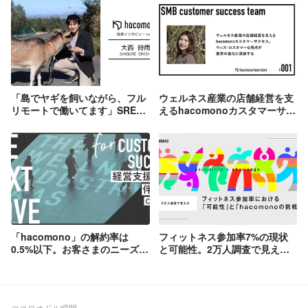
「島でヤギを飼いながら、フル
ウェルネス産業の店舗経営を支
リモートで働いてます」SREエ
えるhacomonoカスタマーサク
ンジニア・大西時雨から見た
セス。ウィズ・カスタマーな視
hacomonoとは。
点が業界の進化に貢献する
「hacomono」の解約率は
フィットネス参加率7%の現状
0.5%以下。お客さまのニーズを
と可能性。2万人調査で見えた3
捉え、基幹システムとしての価
つのポテンシャル層と新規toC
値を支えるCSの役割
向けサービスFitFits（フィット
フィッツ）の挑戦
ココロオドル瞬間