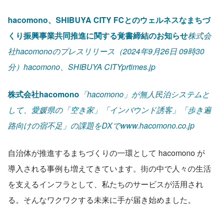
hacomono、SHIBUYA CITY FCとのウェルネスなまちづ
くり振興事業共同推進に関する覚書締結のお知らせ
株式会
社hacomonoのプレスリリース（2024年9月26日 09時30
分）hacomono、SHIBUYA CITYprtimes.jp
株式会社hacomono
「hacomono」が無人民泊システムと
して、愛媛県の「空き家」「インバウンド誘客」「歩き遍
路向けの宿不足」の課題をDXでwww.hacomono.co.jp
自治体が推進するまちづくりの一環として hacomono が
導入される事例も増えてきています。街の中で人々の生活
を支えるインフラとして、私たちのサービスが活用され
る。そんなワクワクする未来に手が届き始めました。