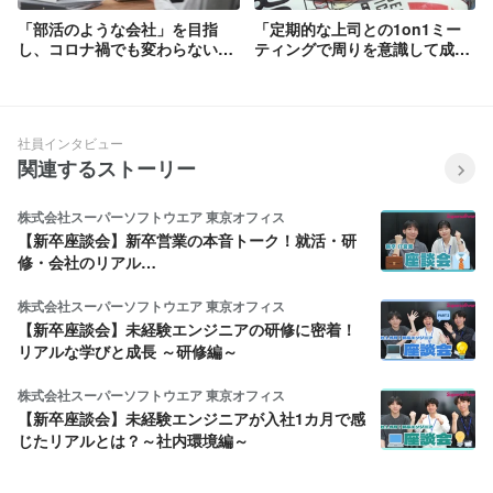
「部活のような会社」を目指
「定期的な上司との1on1ミー
し、コロナ禍でも変わらない
ティングで周りを意識して成長
「社員を育てる」取り組み
できます！」～社員インタビュ
ー～
社員インタビュー
関連するストーリー
株式会社スーパーソフトウエア 東京オフィス
【新卒座談会】新卒営業の本音トーク！就活・研
修・会社のリアル…
株式会社スーパーソフトウエア 東京オフィス
【新卒座談会】未経験エンジニアの研修に密着！
リアルな学びと成長 ～研修編～
株式会社スーパーソフトウエア 東京オフィス
【新卒座談会】未経験エンジニアが入社1カ月で感
じたリアルとは？～社内環境編～