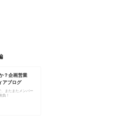
編
か？企画営業
ィアブログ
で、またまたメンバー
抱負！