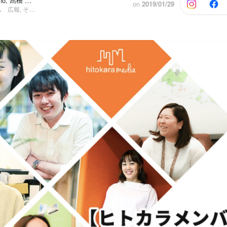
Nanami Arizono, 髙橋 千尋
他7人
on
2019/01/29
企画編集チーム 広報, その他