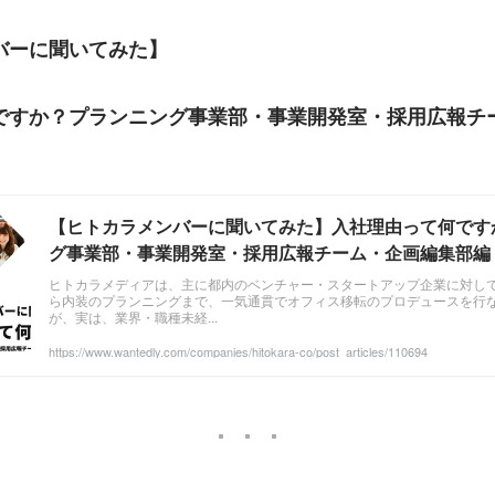
バーに聞いてみた】
ですか？プランニング事業部・事業開発室・採用広報チ
【ヒトカラメンバーに聞いてみた】入社理由って何です
グ事業部・事業開発室・採用広報チーム・企画編集部編 
アブログ
ヒトカラメディアは、主に都内のベンチャー・スタートアップ企業に対し
ら内装のプランニングまで、一気通貫でオフィス移転のプロデュースを行
が、実は、業界・職種未経...
https://www.wantedly.com/companies/hitokara-co/post_articles/110694