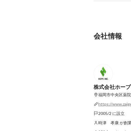
自治体職員、民間企
会社情報
の解決に挑戦。―ア
古澤望―（小郡市役
最新順で表示
遣）
株式会社ホープ
福岡市中央区薬院1
https://www.zai
2005/2 に設立
時津 孝康 が創