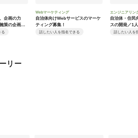
Webマーケティング
エンジニアリン
、企画の力
自治体向けWebサービスのマーケ
自治体・住民
施策の企画・
ティング募集！
スの開発／1
集！
きる
話したい人を指名できる
話したい人を
ーリー