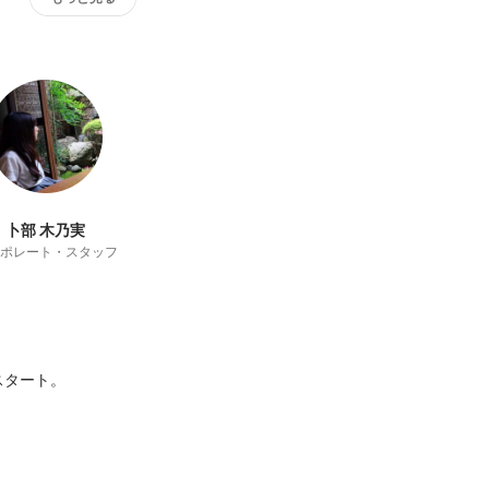
卜部 木乃実
ポレート・スタッフ
タート。
