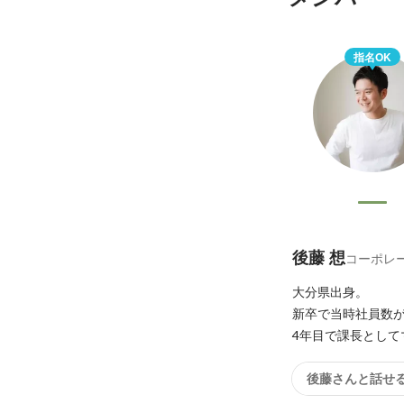
指名OK
後藤 想
コーポレ
大分県出身。

新卒で当時社員数が
4年目で課長として
後藤さんと話せ