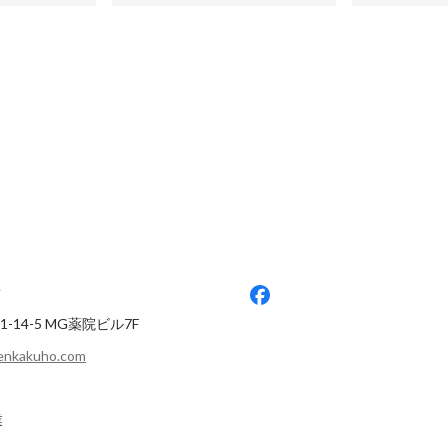
業で空き家問題
ホープでの1年を振り返る。新卒1
ママになって
キソル運営室
年目社員が語るホープのリアル
―BtoC事業部
所より研修派
最新順で表示
最新順で表示
-14-5
MG薬院ビル7F
genkakuho.com
業