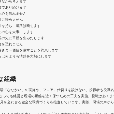
りながら考えます

虚であり続けます

上心を忘れません

対に諦めません

悟を持ち、退路は断ちます

謝の心を大事にします

続の先に革新を生みだします

突を恐れません

お客さまへ価値を戻すことを約束します

たちは何よりも情熱を大切にします
な組織
場「ななかい」の実施や、フロアに仕切りを設けない、役職者も役職名
くなっても経営と現場の距離を近く保つための工夫を実施。役職はあくま
見を交わせる健全な環境づくりを推進しています。実際、現場の声から