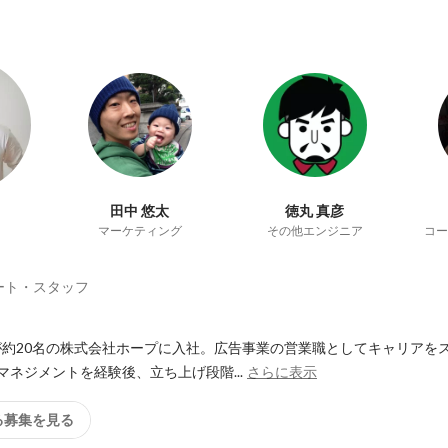
田中 悠太
徳丸 真彦
マーケティング
その他エンジニア
コー
ート・スタッフ
約20名の株式会社ホープに入社。広告事業の営業職としてキャリアをス
マネジメントを経験後、立ち上げ段階...
さらに表示
る募集を見る