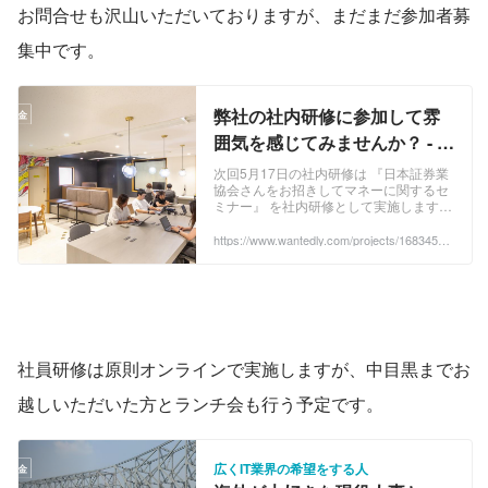
お問合せも沢山いただいておりますが、まだまだ参加者募
集中です。
弊社の社内研修に参加して雰
囲気を感じてみませんか？ - オ
ーラン株式会社の広くIT業界
次回5月17日の社内研修は 『日本証券業
協会さんをお招きしてマネーに関するセ
を希望する人のミートアップ -
ミナー』 を社内研修として実施します。
Wantedly
新NISAって興味があ...
https://www.wantedly.com/projects/1683450?
post_id=902578&post_location=in_content
社員研修は原則オンラインで実施しますが、中目黒までお
越しいただいた方とランチ会も行う予定です。
広くIT業界の希望をする人