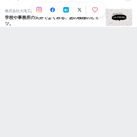
株式会社大滝工務店
学校や事務所の天井でよくみる、あの模様のヒミ
ツ。
株式会社A.C.O.
分かりやすい言語切替UIをデザインする3つのポイ
ント
株式会社アンドパッド
「私の作っているプロダクトは本当に必要？」顧
客の声が遠いと悩んでいた私が、バーティカル
SaaS にデザインの面白さを見出すまで
人気のストーリー
Wakgoy Rian
Situs slot tergacor 2022
JOKER'S株式会社