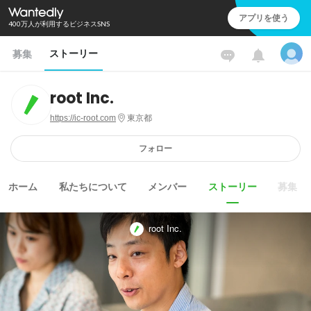
アプリを使う
400万人が利用するビジネスSNS
ストーリー
募集
root Inc.
https://ic-root.com
東京都
フォロー
ホーム
私たちについて
メンバー
ストーリー
募集
root Inc.