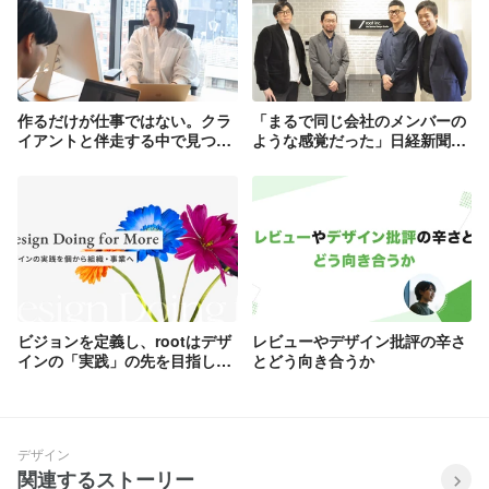
作るだけが仕事ではない。クラ
「まるで同じ会社のメンバーの
イアントと伴走する中で見つけ
ような感覚だった」日経新聞の
たUIデザインの本質
新規事業を1年以上支えたデザ
インパートナーとしての関わり
方
ビジョンを定義し、rootはデザ
レビューやデザイン批評の辛さ
インの「実践」の先を目指しま
とどう向き合うか
す
デザイン
関連するストーリー