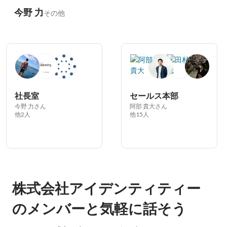
今野 力
その他
社長室
セールス本部
今野 力さん
阿部 貴大さん
他2人
他15人
株式会社アイデンティティー
のメンバーと気軽に話そう