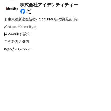
株式会社アイデンティティー
【社員インタビュー】夢への第一歩はアイ
【社員インタビュー】
デンティティーから
「人の人生の役に立つ
東京都新宿区新宿2-1-12
PMO新宿御苑前5階
最新順で表示
最新順で表示
https://id-entity.jp
2008/8 に設立
今野力 が創業
65人のメンバー