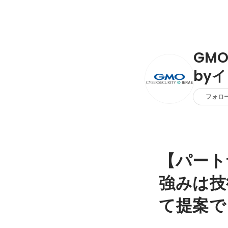
GM
by
フォロ
【パート
強みは技
て提案で