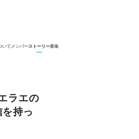
ついて
メンバー
ストーリー
募集
エラエの
信を持っ