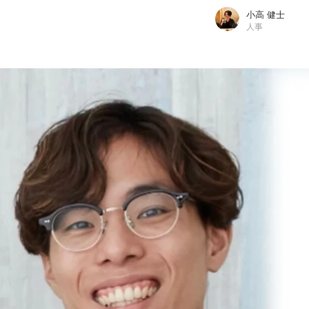
小高 健士
人事
小高 健士
GMOサイバーセキュリティ byイエラエ株式会社 / 人事