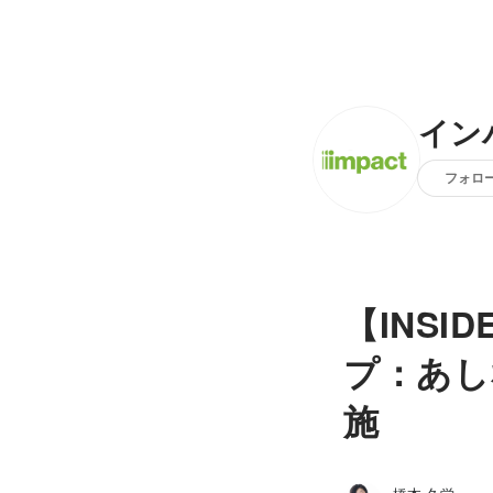
イン
フォロ
【INSI
プ：あし
施