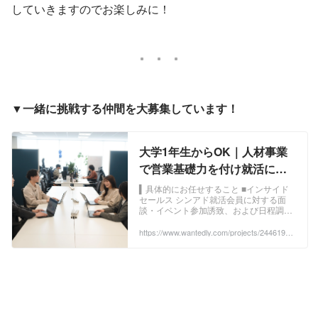
していきますのでお楽しみに！
▼一緒に挑戦する仲間を大募集しています！
大学1年生からOK｜人材事業
で営業基礎力を付け就活に活
かす！長期インターン - 株式会
▍具体的にお任せすること ■インサイド
セールス シンアド就活会員に対する面
社イングリウッドのWebマー
談・イベント参加誘致、および日程調整
ケティングの採用 - Wantedly
連絡 ・既にシンアド就活に会...
https://www.wantedly.com/projects/2446190?
post_id=1001069&post_location=in_content