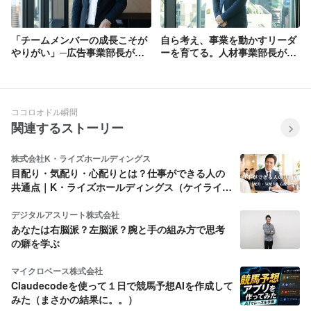
「チームメンバーの成長こそが
自ら考え、事業を動かすリーダ
やりがい」─広告事業部長が語
ーを育てる。人材事業部長が語
るマーケター育成への想いと
る「若手が挑戦できる環境づく
は？
り」とは
ココロオドル瞬間
関連するストーリー
株式会社K・ライズホールディングス
目配り・気配り・心配りとは？仕事ができる人の
共通点｜K・ライズホールディングス（ケイライ
ズ)
デジタルアスリート株式会社
あなたは右脳派？左脳派？腕と手の組み方で思考
の癖を学ぶ
マイクロベース株式会社
Claudecodeを使って１日で競馬予想AIを作成して
みた（まさかの結果に。。）